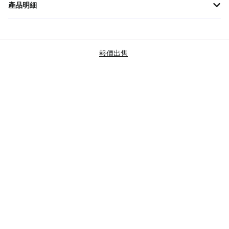
產品明細
閃耀明星V登場！✨ 超稀有✨！2020年日版劍&盾閃耀明星V
#308/190噴火龍VMAX SSR，全圖卡面霸氣十足，收藏價值破表
🔥！完美品相，值得珍藏，錯過不再！立即入手，成為寶可夢大師
報價出售
🏆！
品牌
寶可夢
商品類別
POKEMON
TCG
SWORD & SHIELD SHINY STAR V
查驗標準
BRAND NEW