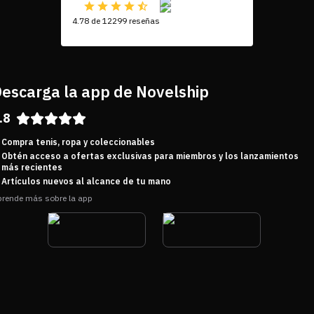
4.78 de 12299 reseñas
escarga la app de Novelship
.8
Compra tenis, ropa y coleccionables
Obtén acceso a ofertas exclusivas para miembros y los lanzamientos
más recientes
Artículos nuevos al alcance de tu mano
rende más sobre la app