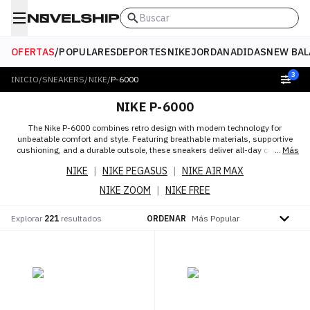
Buscar
OFERTAS
/
POPULARES
DEPORTES
NIKE
JORDAN
ADIDAS
NEW BAL
3
INICIO
/
SNEAKERS
/
NIKE
/
P-6000
NIKE P-6000
The Nike P-6000 combines retro design with modern technology for
unbeatable comfort and style. Featuring breathable materials, supportive
cushioning, and a durable outsole, these sneakers deliver all-day comfort
Más
and a classic look. Perfect for everyday wear or casual workouts, Nike P-
NIKE
|
NIKE PEGASUS
|
NIKE AIR MAX
6000 offers style and performance in every step.
NIKE ZOOM
|
NIKE FREE
Ordenar por
Explorar
221
resultados
ORDENAR