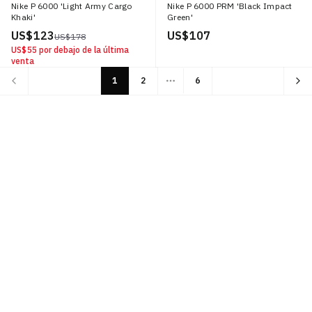
Nike P 6000 'Light Army Cargo
Nike P 6000 PRM 'Black Impact
Khaki'
Green'
US$ 123
US$ 107
US$ 178
US$ 55
por debajo de la última
venta
1
2
6
More pages