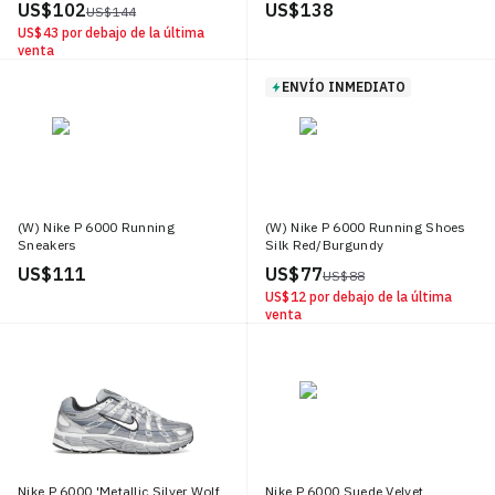
US$ 102
US$ 138
US$ 144
US$ 43
por debajo de la última
venta
ENVÍO INMEDIATO
(W) Nike P 6000 Running
(W) Nike P 6000 Running Shoes
Sneakers
Silk Red/Burgundy
Ash/Burgundy Crush
US$ 111
US$ 77
US$ 88
US$ 12
por debajo de la última
venta
Nike P 6000 'Metallic Silver Wolf
Nike P 6000 Suede Velvet