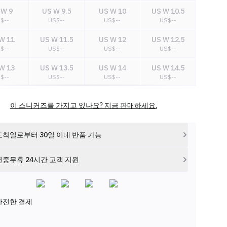
 W 9
US W 9.5
US W 10
US W 10.5
S$
--
US$
--
US$
--
US$
--
W 11
US W 11.5
US W 12
US W 12.5
S$
--
US$
--
US$
--
US$
--
W 13
US W 13.5
US W 14
US W 14.5
S$
--
US$
--
US$
--
US$
--
W 15
US W 15.5
US W 16
US W 16.5
이 스니커즈를 가지고 있나요? 지금 판매하세요.
S$
--
US$
--
US$
--
US$
--
도착일로부터 30일 이내 반품 가능
연중무휴 24시간 고객 지원
안전한 결제