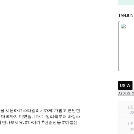
TANJUN
US W
사이즈 
US
 여름을 시원하고 스타일리시하게! 가볍고 편안한
U
한 매력까지 더했습니다. 데일리룩부터 바캉스
서 만나보세요. #나이키 #탄준샌들 #여름샌
US
U