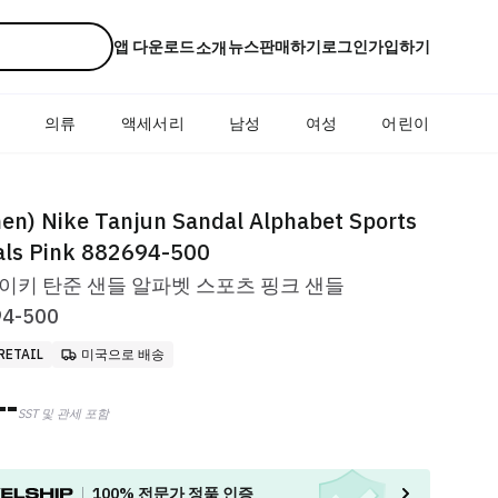
앱 다운로드
뉴스
판매하기
로그인
가입하기
소개
드
의류
액세서리
남성
여성
어린이
n) Nike Tanjun Sandal Alphabet Sports
ls Pink 882694-500
 나이키 탄준 샌들 알파벳 스포츠 핑크 샌들
4-500
RETAIL
미국으로 배송
--
SST 및 관세 포함
100%
전문가 정품 인증