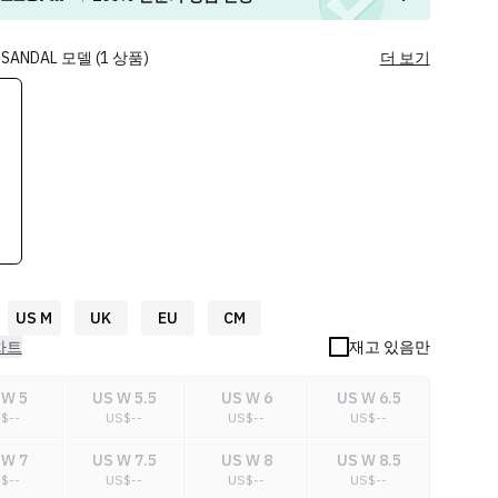
 SANDAL
모델
(
1
상품
)
더 보기
US M
UK
EU
CM
차트
재고 있음만
 W 5
US W 5.5
US W 6
US W 6.5
S$
--
US$
--
US$
--
US$
--
 W 7
US W 7.5
US W 8
US W 8.5
S$
--
US$
--
US$
--
US$
--