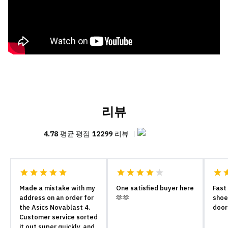
리뷰
4.78
평균 평점
12299
리뷰
Made a mistake with my
One satisfied buyer here
Fast
address on an order for
🫶🫶
shoe
the Asics Novablast 4.
door
Customer service sorted
it out super quickly, and