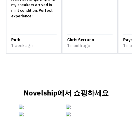
my sneakers arrived in
mint condition. Perfect
experience!
Ruth
Chris Serrano
Ray
1 week ago
1 month ago
1 mo
Novelship에서 쇼핑하세요