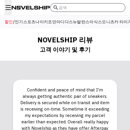
검색
할인
/
인기
스포츠
나이키
조던
아디다스
뉴발란스
아식스
오니츠카 타이
NOVELSHIP 리뷰
고객 이야기 및 후기
Confident and peace of mind that I'm
always getting authentic pair of sneakers.
Delivery is secured while on transit and item
is receiving on-time. Sometime it exceeding
my expectations by receiving my parcel
earlier than expected. Overall really happy
with Novelship as they have offer Afterpay