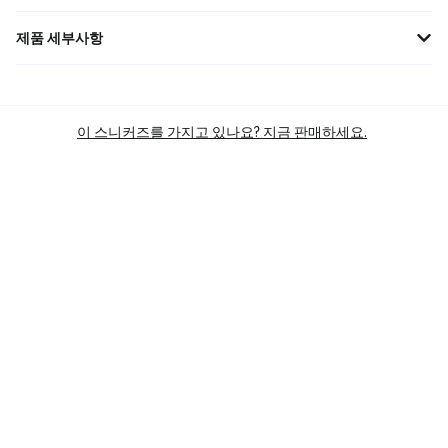
제품 세부사항
조던 와이낫 제로.3 PF '블랙 시멘트' CD3002-006로 코트를 장악하세
요. 혁신적인 디자인과 탁월한 쿠셔닝으로 폭발적인 움직임과 안정적
인 접지력을 제공합니다. 시멘트 패턴과 블랙 컬러의 조화는 스타일
이 스니커즈를 가지고 있나요? 지금 판매하세요.
리시함까지 더해줍니다. 러셀 웨스트브룩의 에너지를 느껴보세요! 지
금 바로 구매하고 최고의 퍼포먼스를 경험하세요! #조던 #와이낫제
로3 #농구화 #블랙시멘트 #러셀웨스트브룩
브랜드
조던
실루엣
와이낫 ZER0.3 PF
주요 색상
BLACK
상품 카테고리
PERFORMANCE SPORT SHOES
BASKETBALL SHOES
BASKETBALL SHOES
LIGHTWEIGHT BASKETBALL SHOES
SKU
CD3002-006
상태
BRAND NEW
출시일
23 APR’20 (US)
미드솔
줌 에어