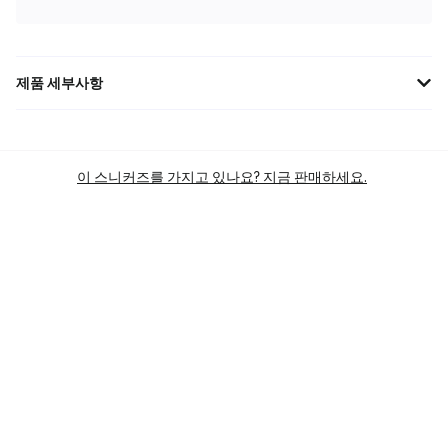
제품 세부사항
에어 조던 14 레트로 '캔디 케인' (487471-100)으로 홀리데이 시즌에
스타일을 더하세요. 화이트/레드 컬러웨이가 상징적인 페라리에서
영감을 받은 디자인과 조화를 이루며 크리스마스 분위기를 연출합니
이 스니커즈를 가지고 있나요? 지금 판매하세요.
다. 뛰어난 쿠셔닝과 지지력으로 편안함을 제공하며, 2019년 복각판
으로 소장 가치까지 높였습니다. 지금 바로 구매하고 돋보이는 스타
일을 완성하세요! #조던14 #캔디케인 #에어조던 #나이키 #스니커
즈
브랜드
조던
실루엣
조던 14 레트로
주요 색상
WHITE
상품 카테고리
PERFORMANCE SPORT SHOES
BASKETBALL SHOES
BASKETBALL SHOES
LIGHTWEIGHT BASKETBALL SHOES
SKU
487471-100