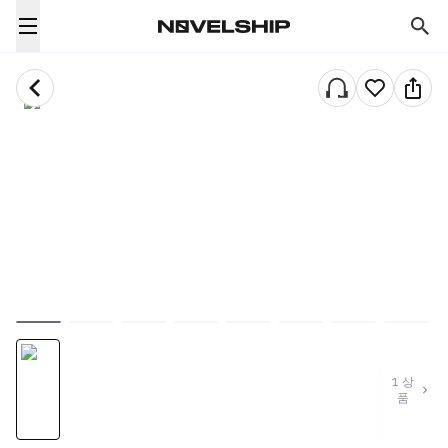
1
상
품