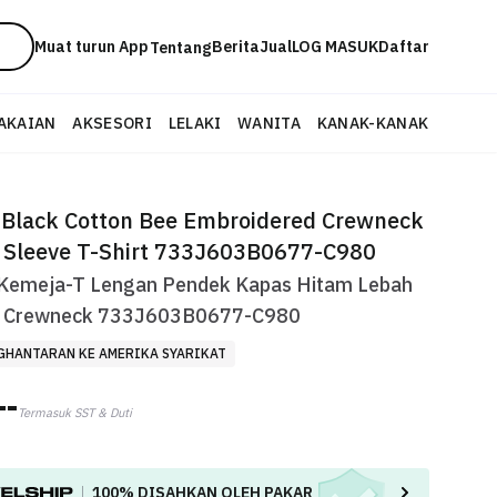
Muat turun App
Berita
Jual
LOG MASUK
Daftar
Tentang
AKAIAN
AKSESORI
LELAKI
WANITA
KANAK-KANAK
Black Cotton Bee Embroidered Crewneck
 Sleeve T-Shirt 733J603B0677-C980
Kemeja-T Lengan Pendek Kapas Hitam Lebah
 Crewneck 733J603B0677-C980
GHANTARAN KE AMERIKA SYARIKAT
--
Termasuk SST & Duti
100%
DISAHKAN OLEH PAKAR