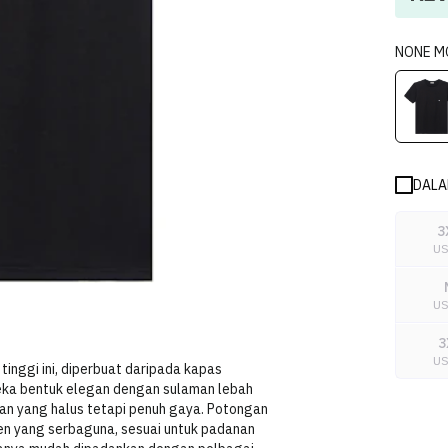
NONE
M
DALA
3
U
U
3
U
tinggi ini, diperbuat daripada kapas
reka bentuk elegan dengan sulaman lebah
an yang halus tetapi penuh gaya. Potongan
n yang serbaguna, sesuai untuk padanan