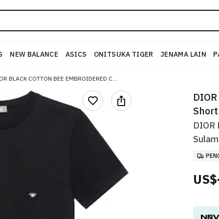
S
NEW BALANCE
ASICS
ONITSUKA TIGER
JENAMA LAIN
P
DIOR BLACK COTTON BEE EMBROIDERED CREWNECK SHORT SLEEVE T-SHIRT 733J603B0677-C980
DIOR 
Short
DIOR 
Sulam
PEN
US$