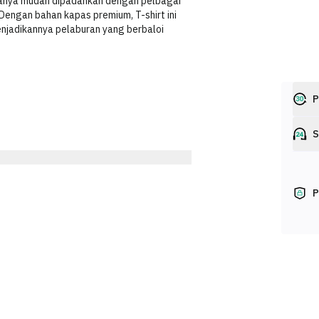
 ianya mudah dipadankan dengan pelbagai
Dengan bahan kapas premium, T-shirt ini
enjadikannya pelaburan yang berbaloi
P
S
P