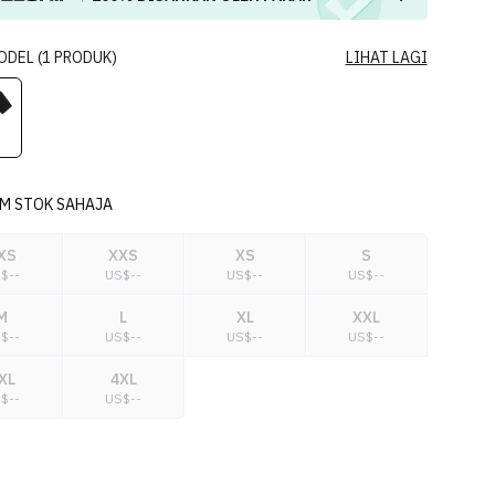
ODEL
(
1
PRODUK
)
LIHAT LAGI
M STOK SAHAJA
XS
XXS
XS
S
S$
--
US$
--
US$
--
US$
--
M
L
XL
XXL
S$
--
US$
--
US$
--
US$
--
XL
4XL
S$
--
US$
--