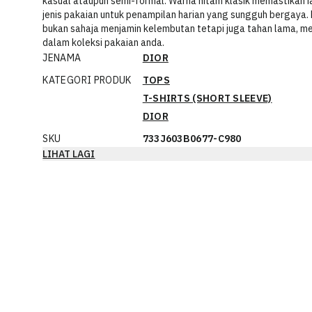
kasual ataupun semi-formal. Warna hitam klasik memastikan
jenis pakaian untuk penampilan harian yang sungguh bergaya. 
bukan sahaja menjamin kelembutan tetapi juga tahan lama, m
dalam koleksi pakaian anda.
JENAMA
DIOR
KATEGORI PRODUK
TOPS
T-SHIRTS (SHORT SLEEVE)
DIOR
SKU
733J603B0677-C980
LIHAT LAGI