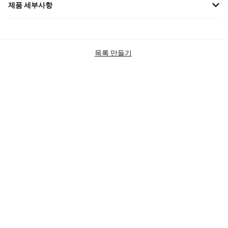
제품 세부사항
미우미우 2023 SS 여성용 블루 데님 자켓은 고급스러운 청량함과 세
련된 감각을 더한 디자인과 로고 자수가 돋보이는 아이템입니다.
브랜드
미우미우
목록 만들기
상품 카테고리
OUTERWEAR
JACKETS (TRUCKER)
MIU MIU
SKU
GWB169-12V6-F0013
상태
BRAND NEW