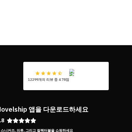
12299개의 리뷰 중 4.78점
Novelship 앱을 다운로드하세요
.8
스니커즈, 의류, 그리고 컬렉터블을 쇼핑하세요