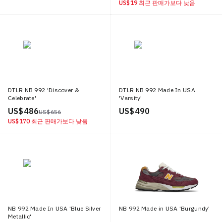
US$ 19
최근 판매가보다 낮음
DTLR NB 992 'Discover &
DTLR NB 992 Made In USA
Celebrate'
'Varsity'
US$ 486
US$ 490
US$ 656
US$ 170
최근 판매가보다 낮음
NB 992 Made In USA 'Blue Silver
NB 992 Made in USA 'Burgundy'
Metallic'