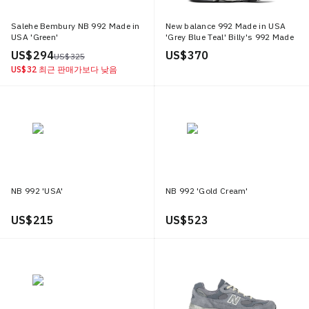
Salehe Bembury NB 992 Made in
New balance 992 Made in USA
USA 'Green'
'Grey Blue Teal' Billy's 992 Made
in USA 'Grey Blue Teal'
US$ 294
US$ 370
US$ 325
US$ 32
최근 판매가보다 낮음
NB 992 'USA'
NB 992 'Gold Cream'
US$ 215
US$ 523