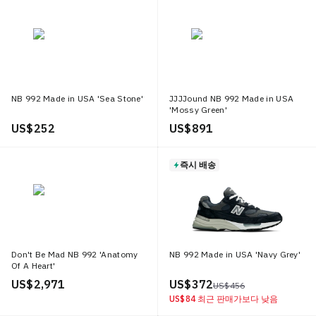
NB 992 Made in USA 'Sea Stone'
JJJJound NB 992 Made in USA
'Mossy Green'
US$ 252
US$ 891
즉시 배송
Don't Be Mad NB 992 'Anatomy
NB 992 Made in USA 'Navy Grey'
Of A Heart'
US$ 2,971
US$ 372
US$ 456
US$ 84
최근 판매가보다 낮음