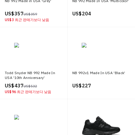
NB 992 Made in USA 'Grey'
NB 992 Made In USA 'Multicolor'
US$ 357
US$ 204
US$ 359
US$ 3
최근 판매가보다 낮음
Todd Snyder NB 992 Made In
NB 992v1 Made In USA 'Black'
USA '10th Anniversary'
US$ 437
US$ 227
US$ 532
US$ 96
최근 판매가보다 낮음