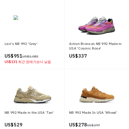
Levi's NB 992 'Grey'
Action Bronson NB 992 Made in
USA 'Cosmic Rose'
US$ 951
US$ 337
US$ 1,082
US$ 131
최근 판매가보다 낮음
NB 992 Made in the USA 'Tan'
NB 992 Made In USA 'Wheat'
US$ 529
US$ 278
US$ 297