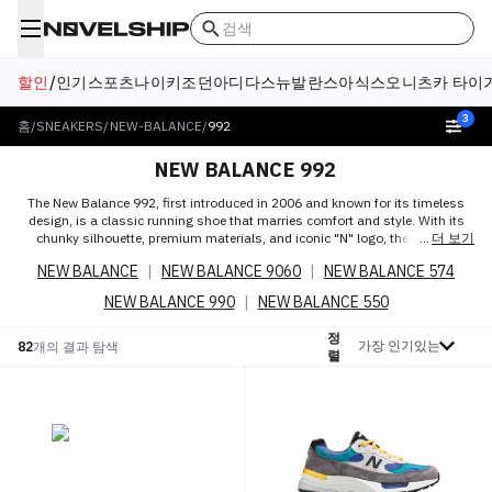
검색
할인
/
인기
스포츠
나이키
조던
아디다스
뉴발란스
아식스
오니츠카 타이
3
홈
/
SNEAKERS
/
NEW-BALANCE
/
992
NEW BALANCE 992
The New Balance 992, first introduced in 2006 and known for its timeless
design, is a classic running shoe that marries comfort and style. With its
chunky silhouette, premium materials, and iconic "N" logo, the NB 992
더 보기
represents enduring sneaker culture. Its blend of cushioning and
NEW BALANCE
|
NEW BALANCE 9060
|
NEW BALANCE 574
craftsmanship, along with its popularity among both athletes and fashion
enthusiasts, showcases New Balance's commitment to creating sneakers
NEW BALANCE 990
|
NEW BALANCE 550
that transcend trends, becoming a staple in both performance and casual
wear.
정
정렬 기준
82
개의 결과 탐색
렬