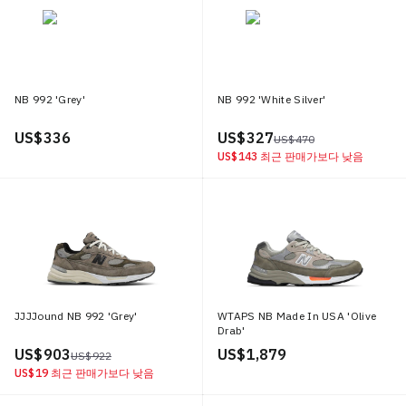
NB 992 'Grey'
NB 992 'White Silver'
US$ 336
US$ 327
US$ 470
US$ 143
최근 판매가보다 낮음
JJJJound NB 992 'Grey'
WTAPS NB Made In USA 'Olive
Drab'
US$ 903
US$ 1,879
US$ 922
US$ 19
최근 판매가보다 낮음