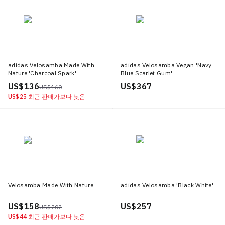
adidas Velosamba Made With
adidas Velosamba Vegan 'Navy
Nature 'Charcoal Spark'
Blue Scarlet Gum'
US$ 136
US$ 367
US$ 160
US$ 25
최근 판매가보다 낮음
Velosamba Made With Nature
adidas Velosamba 'Black White'
US$ 158
US$ 257
US$ 202
US$ 44
최근 판매가보다 낮음