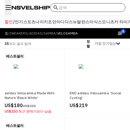
검색
할인
/
인기
스포츠
나이키
조던
아디다스
뉴발란스
아식스
오니츠카 타이
4
홈
/
SNEAKERS
/
ADIDAS
/
SAMBA
/
VELOSAMBA
정
정렬 기준
35
개의 결과 탐색
렬
베스트셀러
adidas Velosamba Made With
END adidas Velosamba 'Social
Nature 'Black White'
Cycling'
US$ 180
US$ 219
US$ 330
US$ 150
최근 판매가보다 낮음
베스트셀러