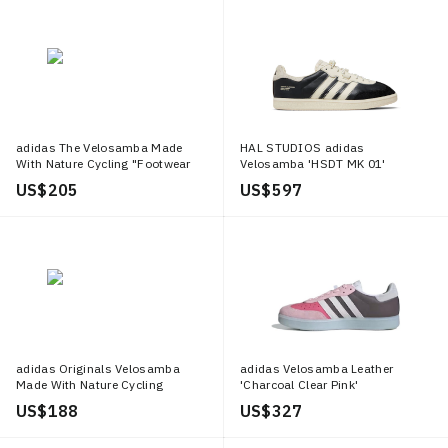
adidas The Velosamba Made
HAL STUDIOS adidas
With Nature Cycling "Footwear
Velosamba 'HSDT MK 01'
White/Core Black/Off White"
US$ 205
US$ 597
adidas Originals Velosamba
adidas Velosamba Leather
Made With Nature Cycling
'Charcoal Clear Pink'
"Footwear White/Core Black/Off
US$ 188
US$ 327
White"