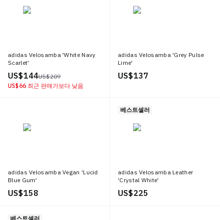
adidas Velosamba 'White Navy
adidas Velosamba 'Grey Pulse
Scarlet'
Lime'
US$ 144
US$ 137
US$ 209
US$ 66
최근 판매가보다 낮음
베스트셀러
adidas Velosamba Vegan 'Lucid
adidas Velosamba Leather
Blue Gum'
'Crystal White'
US$ 158
US$ 225
베스트셀러