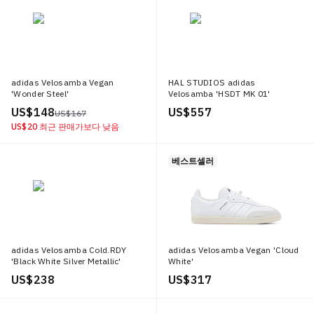
adidas Velosamba Vegan
HAL STUDIOS adidas
'Wonder Steel'
Velosamba 'HSDT MK 01'
US$ 148
US$ 557
US$ 167
US$ 20
최근 판매가보다 낮음
베스트셀러
adidas Velosamba Cold.RDY
adidas Velosamba Vegan 'Cloud
'Black White Silver Metallic'
White'
US$ 238
US$ 317