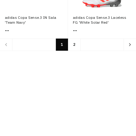
adidas Copa Sense.3 IN Sala
adidas Copa Sense.3 Laceless
'Team Navy'
FG 'White Solar Red'
--
--
1
2