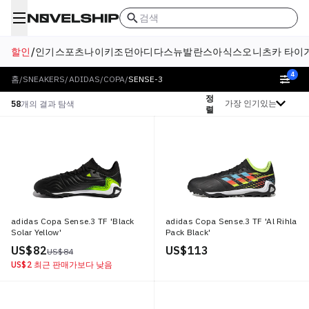
검색
할인
/
인기
스포츠
나이키
조던
아디다스
뉴발란스
아식스
오니츠카 타이
4
홈
/
SNEAKERS
/
ADIDAS
/
COPA
/
SENSE-3
정
정렬 기준
58
개의 결과 탐색
렬
adidas Copa Sense.3 TF 'Black
adidas Copa Sense.3 TF 'Al Rihla
Solar Yellow'
Pack Black'
US$ 82
US$ 113
US$ 84
US$ 2
최근 판매가보다 낮음