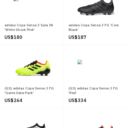
adidas Copa Sense.3 Sala IN
adidas Copa Sense.3 FG 'Core
'White Shock Pink'
Black'
US$ 180
US$ 187
(GS) adidas Copa Sense.3 FG
(GS) adidas Copa Sense.3 FG
'Game Data Pack'
'Red'
US$ 264
US$ 334