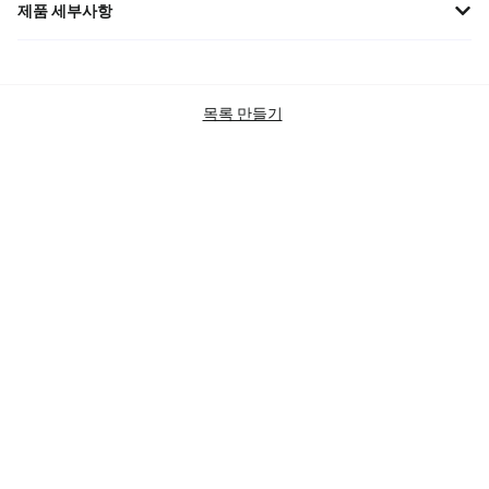
제품 세부사항
구찌 인터로킹 더블 G 925 실버 반지는 남녀 공용으로 세련된 커플
스타일과 고급스러운 블랙 디테일을 선사합니다.
브랜드
구찌
목록 만들기
상품 카테고리
ACCESSORIES
OTHERS
GUCCI
SKU
YBC645573002
상태
BRAND NEW