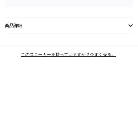
商品詳細
ニューバランス Court 300v2 ネイビー (CRT300I2) は、クラシック
なテニススタイルを現代的にアップデート。軽量で通気性に優れ
たメッシュアッパーが快適な履き心地を提供。都会的なネイビー
このスニーカーを持っていますか？今すぐ売る。
カラーは様々なスタイルにマッチ。デイリーユースからカジュア
ルなスポーツシーンまで幅広く活躍します。公式オンラインスト
ア限定カラーもチェック！ #ニューバランス #CRT300I2 #スニー
カー #ネイビー
ブランド
ニューバランス
シルエット
COURT 300V2
メインカラー
NAVY
商品カテゴリー
LIFESTYLE CASUAL SHOES
LIFESTYLE SHOES (TENNIS-INSPIRED)
COURT CLASSIC SHOES
SKU:
CRT300I2
コンディション
BRAND NEW