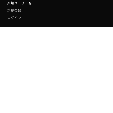
新規ユーザー名
新規登録
ログイン
言語
地域
ソーシャル
NIKE
Nike Air Force 1
Nike Dunk Low