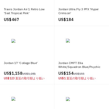
Travis Jordan Air 1 Retro Low
Jordan Ultra.Fly 3 PFX 'Hyper
'Sail Tropical Pink'
Crimson'
US$ 467
US$ 184
Jordan 17 'College Blue'
Jordan CMFT Ella
White/Squadron Blue/Psychic
Blue
US$ 1,158
US$ 154
US$ 1,281
US$ 155
US$ 123
直近の取引額より低い
US$ 1
直近の取引額より低い