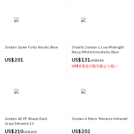
Jordan Spike Forty Knicks Blue
(Youth) Jordan 1 Low Midnight
Navy/White/University Blue
US$ 201
US$ 131
US$ 135
US$ 4
直近の取引額より低い
Jordan 40 PF Black/Dark
Jordan 6 Retro 'Reverse Infrared'
Gray/Infrared 23
US$ 210
US$ 202
US$ 250