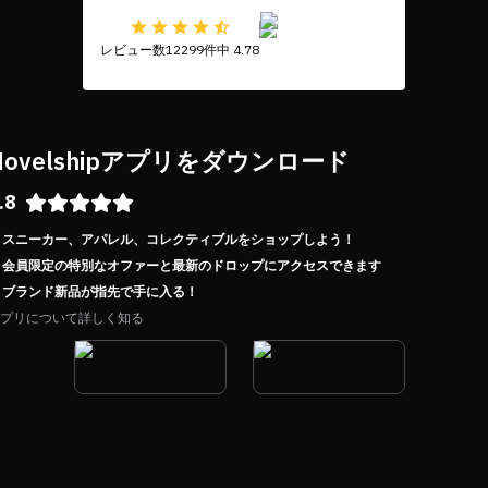
レビュー数12299件中 4.78
Novelshipアプリをダウンロード
.8
スニーカー、アパレル、コレクティブルをショップしよう！
会員限定の特別なオファーと最新のドロップにアクセスできます
ブランド新品が指先で手に入る！
プリについて詳しく知る