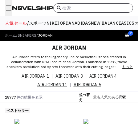
検索
人気セール
/
スポーツ
NIKE
JORDAN
ADIDAS
NEW BALANCE
ASICS
2
ホーム
/
SNEAKERS
/
JORDAN
AIR JORDAN
Air Jordan refers to the legendary line of basketball shoes created in
collaboration with NBA icon Michael Jordan. Launched in 1985, these
sneakers revolutionized sports footwear with their cutting-edge technology
もっと
and iconic design. Air Jordan's impact extended beyond the court,
AIR JORDAN 1
|
AIR JORDAN 3
|
AIR JORDAN 4
transcending into streetwear culture. With a fusion of performance and
style, each model represents a chapter in Jordan's legacy, showcasing
AIR JORDAN 11
|
AIR JORDAN 5
Nike's ability to create shoes that resonate with both athletes and sneaker
enthusiasts, embodying a lasting symbol of excellence.
並べ替
絞り込む
18777
件の結果を表示
え
ベストセラー