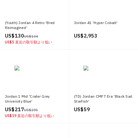
(Youth) Jordan 4 Retro 'Bred
Jordan 41 'Hyper Cobalt'
Reimagined'
US$ 130
US$ 2,953
US$ 134
US$ 5
直近の取引額より低い
Jordan 1 Mid 'Crater Grey
(TD) Jordan CMFT Era 'Black Sail
University Blue'
Starfish'
US$ 217
US$ 59
US$ 235
US$ 19
直近の取引額より低い