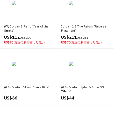
(W) Jordan 5 Retro 'Year of the
Jordan 1.5 The Return 'Reverse
Snake'
Fragment'
US$ 112
US$ 211
US$ 200
US$ 281
US$ 88
直近の取引額より低い
US$ 70
直近の取引額より低い
(GS) Jordan 6 Low 'Fierce Pink'
(GS) Jordan Hydro 6 Slide BG
'Black'
US$ 66
US$ 44