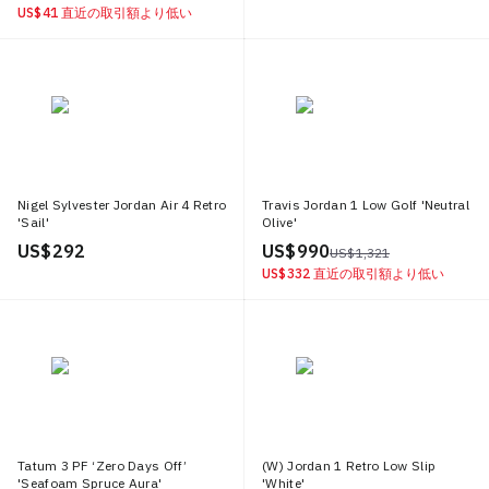
US$ 41
直近の取引額より低い
Nigel Sylvester Jordan Air 4 Retro
Travis Jordan 1 Low Golf 'Neutral
'Sail'
Olive'
US$ 292
US$ 990
US$ 1,321
US$ 332
直近の取引額より低い
Tatum 3 PF ‘Zero Days Off’
(W) Jordan 1 Retro Low Slip
'Seafoam Spruce Aura'
'White'