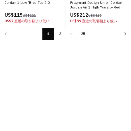
Jordan 1 Low 'Bred Toe 2.0'
Fragment Design Union Jordan
Jordan Air 1 High 'Varsity Red
Sport Royal'
US$ 115
US$ 212
US$ 121
US$ 310
US$ 7
直近の取引額より低い
US$ 99
直近の取引額より低い
1
2
25
More pages