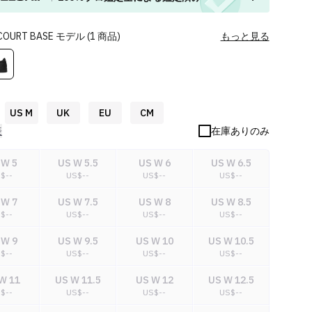
COURT BASE
モデル
(
1
商品
)
もっと見る
US M
UK
EU
CM
表
在庫ありのみ
 W 5
US W 5.5
US W 6
US W 6.5
S$
--
US$
--
US$
--
US$
--
 W 7
US W 7.5
US W 8
US W 8.5
S$
--
US$
--
US$
--
US$
--
 W 9
US W 9.5
US W 10
US W 10.5
S$
--
US$
--
US$
--
US$
--
W 11
US W 11.5
US W 12
US W 12.5
S$
--
US$
--
US$
--
US$
--