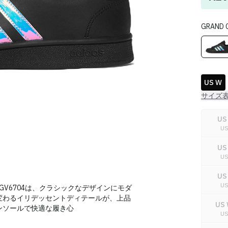
GRAND 
US W
サイズ
US
U
US
U
US
U
 GV6704は、クラシックなデザインにモダ
変わるイリデッセントディテールが、上品
US 
ンソールで快適な履き心
U