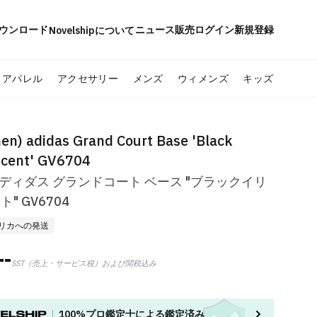
ウンロード
ニュース
販売
ログイン
新規登録
Novelshipについて
アパレル
アクセサリー
メンズ
ウィメンズ
キッズ
n) adidas Grand Court Base 'Black
scent' GV6704
 アディダス グランドコート ベース "ブラックイリ
" GV6704
リカへの発送
--
SST（売上・サービス税）および関税込み
100%
プロ鑑定士による鑑定済み