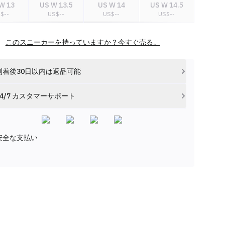
W 13
US W 13.5
US W 14
US W 14.5
S$
--
US$
--
US$
--
US$
--
W 15
US W 15.5
このスニーカーを持っていますか？今すぐ売る。
S$
--
US$
--
到着後30日以内は返品可能
24/7 カスタマーサポート
安全な支払い