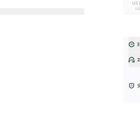
US 
U
US 
U