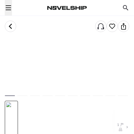
1
产
品