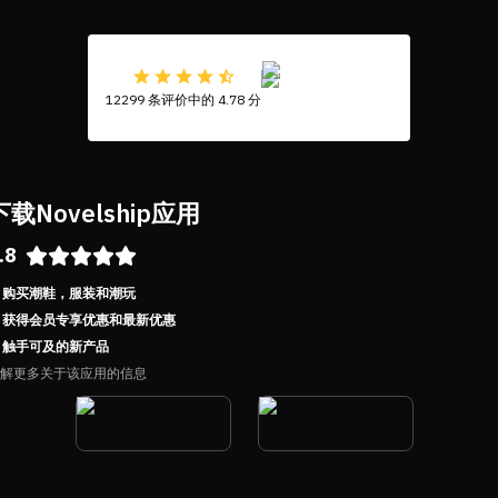
12299 条评价中的 4.78 分
下载Novelship应用
.8
购买潮鞋，服装和潮玩
获得会员专享优惠和最新优惠
触手可及的新产品
解更多关于该应用的信息