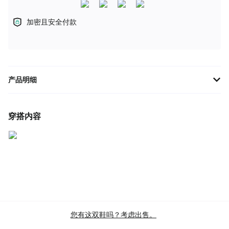
加密且安全付款
产品明细
新百伦FuelCell Rebel v4 'Cyber Jade' MFCXCT4为跑步爱好者提供
卓越的动力与舒适性。采用FuelCell科技，提供强劲的推进力，帮助
穿搭内容
你达到新速度。轻盈的鞋面搭配独特的外观设计让你在运动中脱颖
而出。Cyber Jade色彩带来时尚与活力，适合各种场合。无论是竞
技训练还是日常
品牌
新百伦
款式
FUELCELL REBEL V4
主色
TEAL
商品类别
PERFORMANCE SPORT SHOES
RUNNING SHOES
PERFORMANCE RUNNING SHOES
您有这双鞋吗？考虑出售。
LIGHTWEIGHT RUNNING SHOES