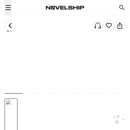
1
产
品