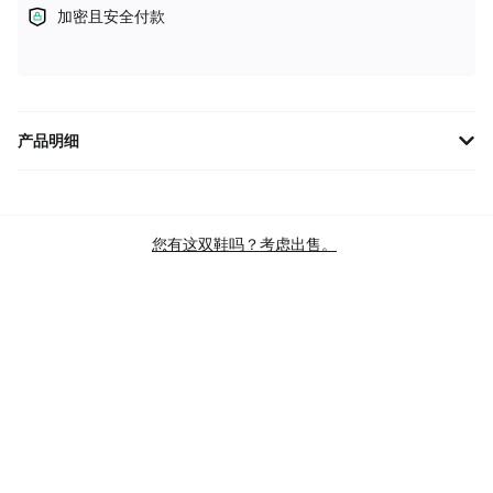
加密且安全付款
产品明细
New Balance 1500 Made in UK "灰色" U1500PGL 是一款高端运动
鞋，专为追求舒适与风格的用户设计。这款鞋在英国制造，采用优
质材料，确保耐用性和卓越的足部支撑。其经典灰色设计，易于搭
您有这双鞋吗？考虑出售。
配各种服饰，无论是日常穿着还是运动休闲场合，都能轻松驾驭。
选择 New Balance
品牌
新百伦
款式
1500
主色
GREY
商品类别
LIFESTYLE CASUAL SHOES
LIFESTYLE SHOES (RUNNING-INSPIRED)
RETRO RUNNING SHOES
ATHLEISURE SHOES
SKU
U1500PGL