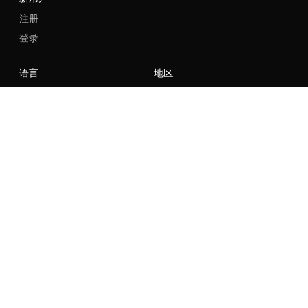
注册
登录
语言
地区
社群
NIKE
Nike Air Force 1
Nike Dunk Low
Nike Zoom Vomero