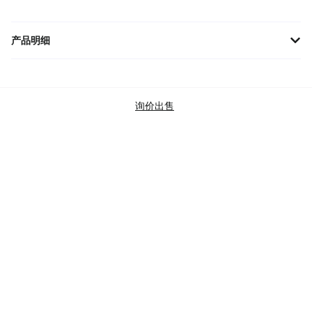
产品明细
DIOR春夏24系列白色圆领T恤，宽松版型，经典logo印花设计，时
尚与舒适完美结合，展现低调奢华的品味之选。
品牌
迪奧
询价出售
商品类别
TOPS
T-SHIRTS (SHORT SLEEVE)
DIOR
SKU
493J642A0817-C085
查验标准
BRAND NEW