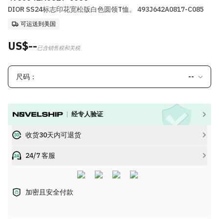
DIOR SS24标志印花宽松版白色圆领T恤。 493J642A0817-C085
可运送到美国
US$--
已含销售税和关税
尺码：
--
经专人验证
收货30天内可退货
24/7 客服
加密且安全付款