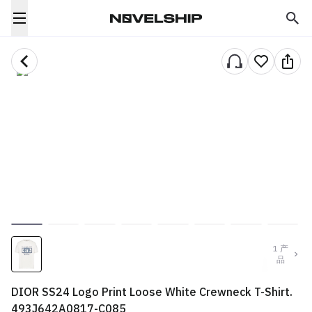
1
产
品
DIOR SS24 Logo Print Loose White Crewneck T-Shirt.
493J642A0817-C085