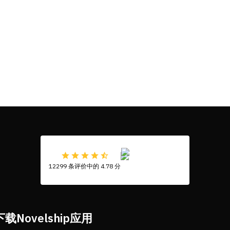
12299 条评价中的 4.78 分
下载Novelship应用