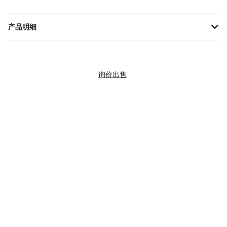
产品明细
迪奥黑色标志刺绣圆领T恤，新季系列款式，经典设计与精致刺绣结
合，呈现简约又时尚的风格，是日常穿搭的不二之选。
品牌
迪奧
询价出售
商品类别
TOPS
T-SHIRTS (SHORT SLEEVE)
DIOR
SKU
013J600A0589-C989
查验标准
BRAND NEW