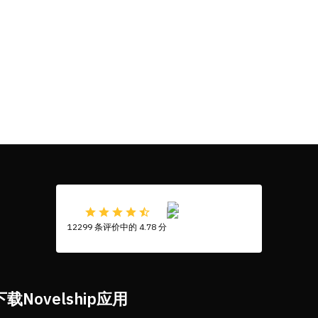
12299 条评价中的 4.78 分
下载Novelship应用