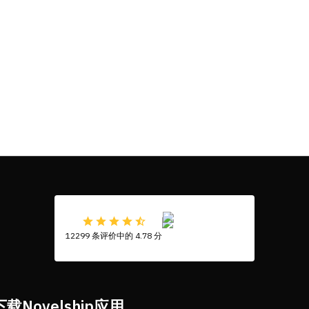
12299 条评价中的 4.78 分
下载Novelship应用