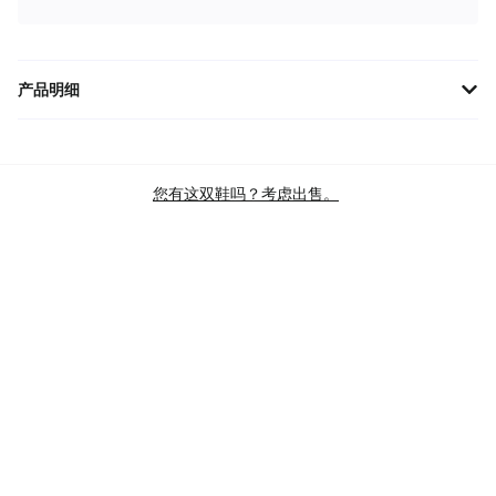
产品明细
Brooks Hyperion Max "绿色橙色" 110390-1D-426是一款专为跑步爱
好者设计的高性能跑鞋。鞋身采用轻便透气的材质，提供出色的舒
适性和支持。其先进的减震技术确保每一步都轻盈无比，帮助您在
您有这双鞋吗？考虑出售。
各种地形上保持最佳速度。独特的绿色与橙色搭配，让您的跑步装
备充满活
品牌
BROOKS
款式
HYPERION MAX
主色
TEAL
商品类别
PERFORMANCE SPORT SHOES
RUNNING SHOES
PERFORMANCE RUNNING SHOES
LIGHTWEIGHT RUNNING SHOES
SKU
110390-1D-426
查验标准
BRAND NEW
上部
网布