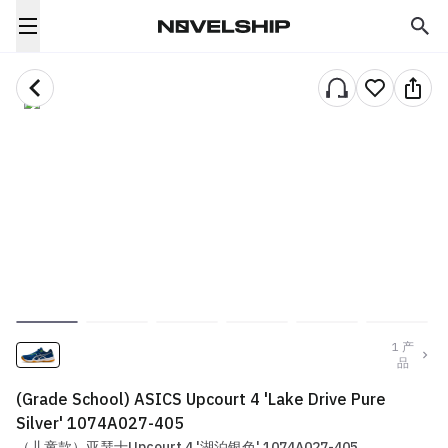
1
产
品
(Grade School) ASICS Upcourt 4 'Lake Drive Pure
Silver' 1074A027-405
（儿童款）亚瑟士Upcourt 4 '湖泊银色' 1074A027-405