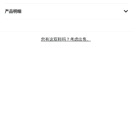
产品明细
ASICS Upcourt 4 '湖泊清银' 1074A027-405 专为学生设计，提供稳
定支撑与卓越舒适。鞋面采用透气网布材质，确保双脚干爽，同时
增强耐用性。内侧无缝设计减少摩擦，令每一步都如履平地。轻盈
您有这双鞋吗？考虑出售。
的橡胶外底提供良好的抓地力，适合室内运动如羽毛球、排
品牌
亚瑟士
款式
UPCOURT 4
主色
BLUE
商品类别
KIDS SPORT PERFORMANCE SHOES
KIDS VOLLEYBALL SHOES
PERFORMANCE SPORT SHOES
VOLLEYBALL SHOES
SKU
1074A027-405
查验标准
BRAND NEW
发售日期
2 MAR’22 (US)
上部
网布
昵称
LAKE DRIVE PURE SILVER