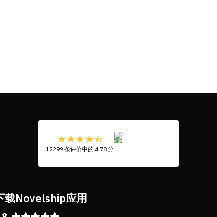
12299 条评价中的 4.78 分
下载Novelship应用
.8