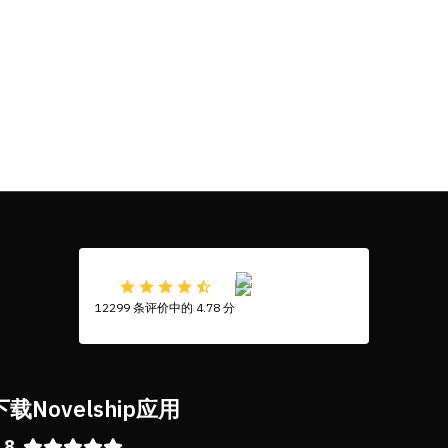
12299 条评价中的 4.78 分
下载Novelship应用
.8