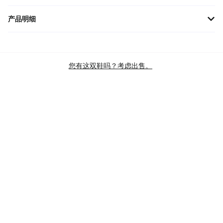
产品明细
ASICS Upcourt 4 '黑色纯银' 1074A027-001专为青少年设计，提供
卓越的舒适性与支撑。轻盈的鞋身与透气网面相结合，确保运动时
的干爽感受。多功能鞋底适合多种运动场地，增强抓地力，减少滑
您有这双鞋吗？考虑出售。
动。经典黑色搭配纯银细节，时尚百搭，提升运动品味。无
品牌
亚瑟士
款式
UPCOURT 4
主色
BLACK
商品类别
KIDS SPORT PERFORMANCE SHOES
KIDS VOLLEYBALL SHOES
PERFORMANCE SPORT SHOES
VOLLEYBALL SHOES
SKU
1074A027-001
查验标准
BRAND NEW
发售日期
29 DEC’20 (US)
上部
网布
昵称
黑 纯银