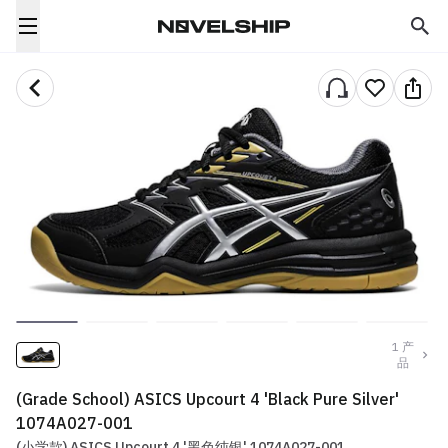
1
产
品
(Grade School) ASICS Upcourt 4 'Black Pure Silver'
1074A027-001
(小学款) ASICS Upcourt 4 '黑色纯银' 1074A027-001