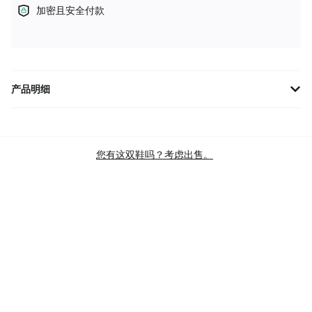
加密且安全付款
产品明细
Air Jordan 14 Retro 2025 'Ferrari' 以流线型设计和赛车灵感，结合
卓越舒适与经典红色，尽显速度与激情之美。
品牌
乔丹
您有这双鞋吗？考虑出售。
款式
JORDAN 14 复古版
主色
RED
商品类别
PERFORMANCE SPORT SHOES
BASKETBALL SHOES
BASKETBALL SHOES
LIGHTWEIGHT BASKETBALL SHOES
SKU
IF5015-600
查验标准
BRAND NEW
发售日期
14 JUN’25 (US)