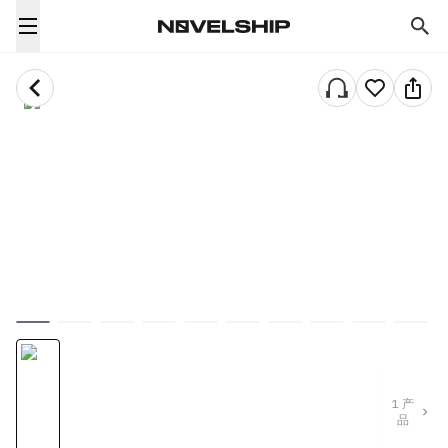
1
产
品