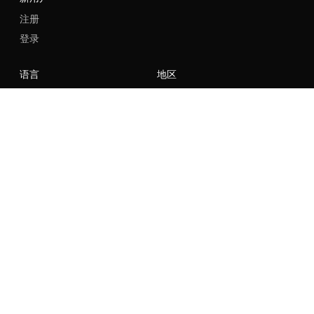
注册
登录
语言
地区
社群
NIKE
Nike Air Force 1
Nike Dunk Low
Nike Zoom Vomero