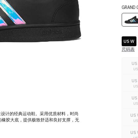
GRAND 
US W
尺码表
US
U
US
U
US
U
专为现代女性设计的经典运动鞋。采用优质材料，时尚
US 
的橡胶大底，提供极致舒适和良好支撑，无
U
US 
U