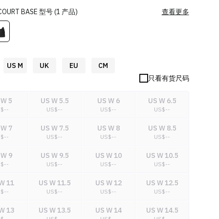
COURT BASE
型号
(
1
产品
)
查看更多
US M
UK
EU
CM
只看有货尺码
 W 5
US W 5.5
US W 6
US W 6.5
S$
--
US$
--
US$
--
US$
--
 W 7
US W 7.5
US W 8
US W 8.5
S$
--
US$
--
US$
--
US$
--
 W 9
US W 9.5
US W 10
US W 10.5
S$
--
US$
--
US$
--
US$
--
W 11
US W 11.5
US W 12
US W 12.5
S$
--
US$
--
US$
--
US$
--
W 13
US W 13.5
US W 14
US W 14.5
S$
--
US$
--
US$
--
US$
--