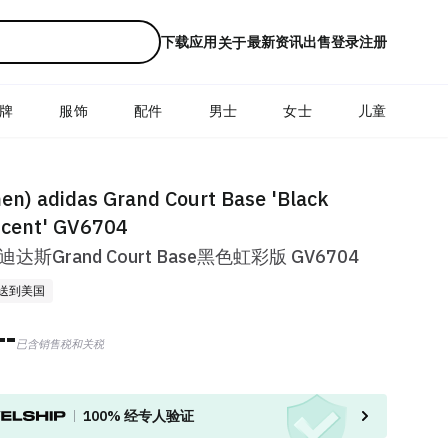
下载应用
最新资讯
出售
登录
注册
关于
牌
服饰
配件
男士
女士
儿童
n) adidas Grand Court Base 'Black
scent' GV6704
阿迪达斯Grand Court Base黑色虹彩版 GV6704
送到美国
--
已含销售税和关税
100%
经专人验证