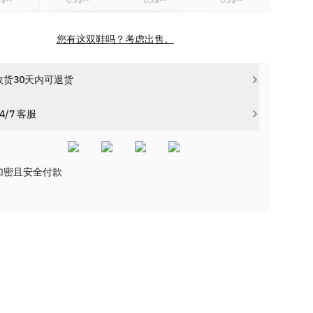
W 15
US W 15.5
您有这双鞋吗？考虑出售。
S$
--
US$
--
收货30天内可退货
4/7 客服
加密且安全付款