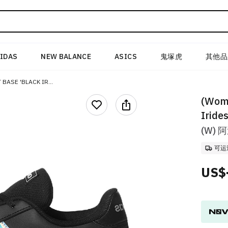
IDAS
NEW BALANCE
ASICS
鬼塚虎
其他品
(W) ADIDAS GRAND COURT BASE 'BLACK IRIDESCENT'
(Wome
Iride
(W) 
可运
US$