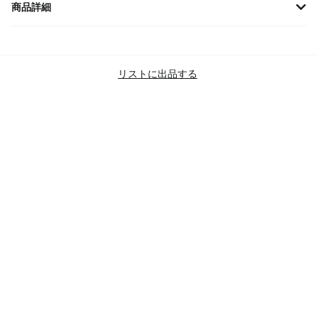
商品詳細
GUCCIのエレガントな925シルバー製キーチャームブレスレット
は、洗練されたデザインで毎日のファッションに華を添えます。
ブランド
グッチ
リストに出品する
商品カテゴリー
ACCESSORIES
BRACELETS
GUCCI
SKU:
632207-J8400-8106
コンディション
BRAND NEW