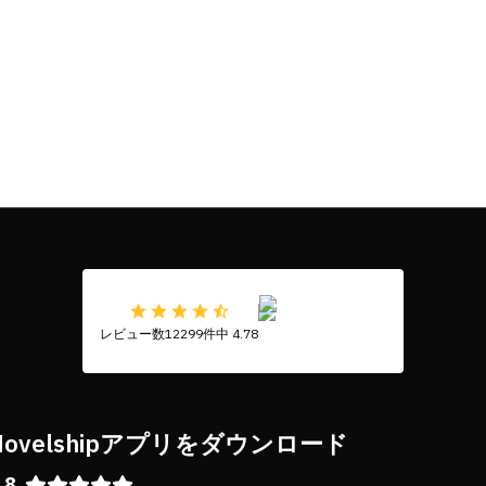
レビュー数12299件中 4.78
Novelshipアプリをダウンロード
.8