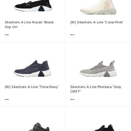
Skechers A Line Roxen 'Black
(W) Skechers A Line 'Coral Pink'
Slip On'
--
--
(W) Skechers A Line 'Trixie Navy'
Skechers A Line Montara 'Grey
CMFT'
--
--