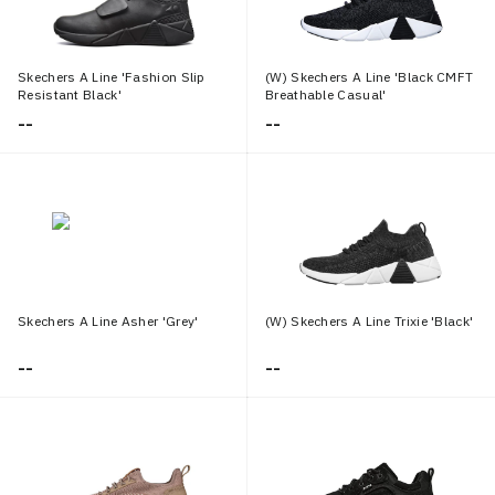
Skechers A Line 'Fashion Slip
(W) Skechers A Line 'Black CMFT
Resistant Black'
Breathable Casual'
--
--
Skechers A Line Asher 'Grey'
(W) Skechers A Line Trixie 'Black'
--
--