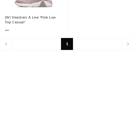
(W) Skechers A Line 'Pink Low
Top Casual'
--
1