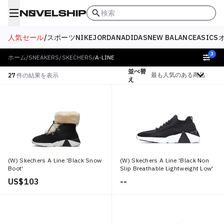
検索
人気セール
/
スポーツ
NIKE
JORDAN
ADIDAS
NEW BALANCE
ASICS
3
ホーム
/
SNEAKERS
/
SKECHERS
/
A-LINE
並べ替
絞り込む
27
件の結果を表示
え
(W) Skechers A Line 'Black Snow
(W) Skechers A Line 'Black Non
Boot'
Slip Breathable Lightweight Low'
US$ 103
--