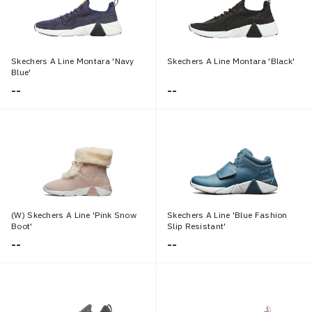
Skechers A Line Montara 'Navy
Skechers A Line Montara 'Black'
Blue'
--
--
(W) Skechers A Line 'Pink Snow
Skechers A Line 'Blue Fashion
Boot'
Slip Resistant'
--
--