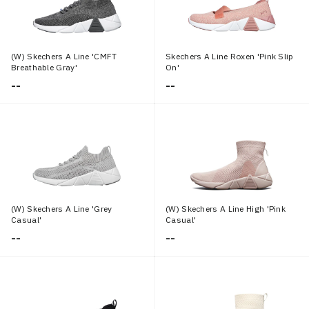
(W) Skechers A Line 'CMFT
Skechers A Line Roxen 'Pink Slip
Breathable Gray'
On'
--
--
(W) Skechers A Line 'Grey
(W) Skechers A Line High 'Pink
Casual'
Casual'
--
--