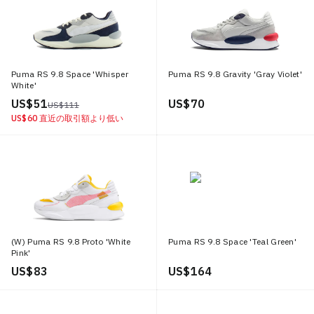
Puma RS 9.8 Space 'Whisper
Puma RS 9.8 Gravity 'Gray Violet'
White'
US$ 51
US$ 70
US$ 111
US$ 60
直近の取引額より低い
(W) Puma RS 9.8 Proto 'White
Puma RS 9.8 Space 'Teal Green'
Pink'
US$ 83
US$ 164