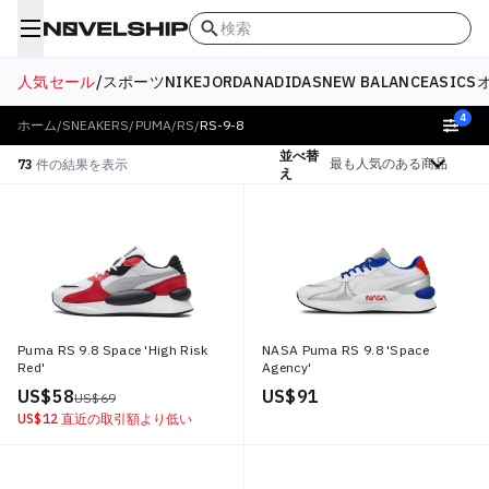
検索
人気セール
/
スポーツ
NIKE
JORDAN
ADIDAS
NEW BALANCE
ASICS
4
ホーム
/
SNEAKERS
/
PUMA
/
RS
/
RS-9-8
並べ替
絞り込む
73
件の結果を表示
え
Puma RS 9.8 Space 'High Risk
NASA Puma RS 9.8 'Space
Red'
Agency'
US$ 58
US$ 91
US$ 69
US$ 12
直近の取引額より低い