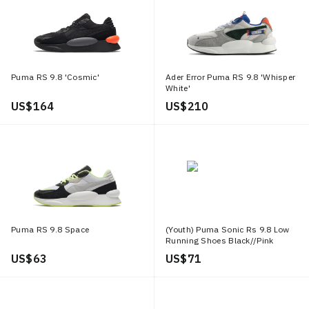
Puma RS 9.8 'Cosmic'
Ader Error Puma RS 9.8 'Whisper
White'
US$ 164
US$ 210
Puma RS 9.8 Space
(Youth) Puma Sonic Rs 9.8 Low
Running Shoes Black//Pink
'White'
US$ 63
US$ 71