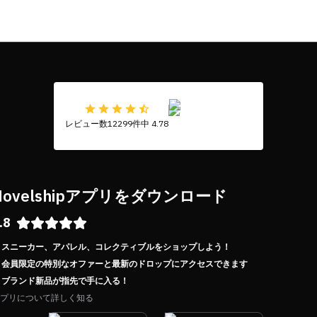
レビュー数12299件中 4.78
Novelshipアプリをダウンロード
.8
スニーカー、アパレル、コレクティブルをショップしよう！
会員限定の特別なオファーと最新のドロップにアクセスできます
ブランド新品が指先で手に入る！
プリについて詳しく知る