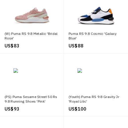
(W) Puma RS 9.8 Metallic 'Bridal
Puma RS 9.8 Cosmic 'Galaxy
Rose'
Blue'
US$ 83
US$ 88
(PS) Puma Sesame Street 50 Rs
(Youth) Puma RS 9.8 Gravity Jr
9.8 Running Shoes 'Pink'
'Royal Lilic'
US$ 93
US$ 100