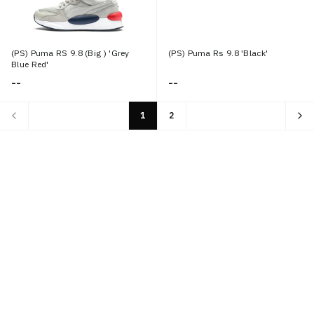
(PS) Puma RS 9.8 (Big ) 'Grey
(PS) Puma Rs 9.8 'Black'
Blue Red'
--
--
1
2