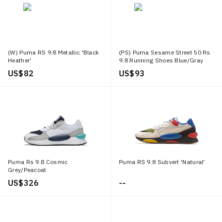
(W) Puma RS 9.8 Metallic 'Black
(PS) Puma Sesame Street 50 Rs
Heather'
9.8 Running Shoes Blue/Gray
'Grey'
US$ 82
US$ 93
Puma Rs 9.8 Cosmic
Puma RS 9.8 Subvert 'Natural'
Grey/Peacoat
US$ 326
--