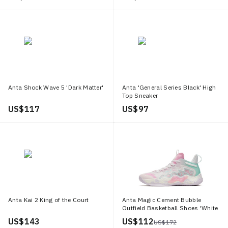
Anta Shock Wave 5 'Dark Matter'
Anta 'General Series Black' High
Top Sneaker
US$ 117
US$ 97
Anta Kai 2 King of the Court
Anta Magic Cement Bubble
Outfield Basketball Shoes 'White
Pink'
US$ 143
US$ 112
US$ 172