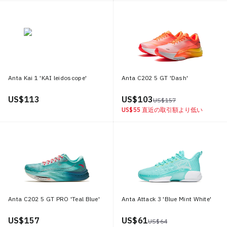
Anta Kai 1 'KAI leidoscope'
Anta C202 5 GT 'Dash'
US$ 113
US$ 103
US$ 157
US$ 55
直近の取引額より低い
Anta C202 5 GT PRO 'Teal Blue'
Anta Attack 3 'Blue Mint White'
US$ 157
US$ 61
US$ 64