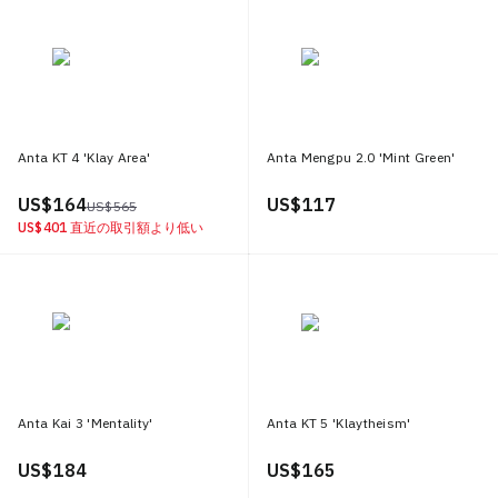
Anta KT 4 'Klay Area'
Anta Mengpu 2.0 'Mint Green'
US$ 164
US$ 117
US$ 565
US$ 401
直近の取引額より低い
Anta Kai 3 'Mentality'
Anta KT 5 'Klaytheism'
US$ 184
US$ 165