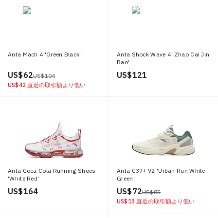
Anta Mach 4 'Green Black'
Anta Shock Wave 4 'Zhao Cai Jin
Bao'
US$ 62
US$ 121
US$ 104
US$ 42
直近の取引額より低い
Anta Coca Cola Running Shoes
Anta C37+ V2 'Urban Run White
'White Red'
Green'
US$ 164
US$ 72
US$ 85
US$ 13
直近の取引額より低い