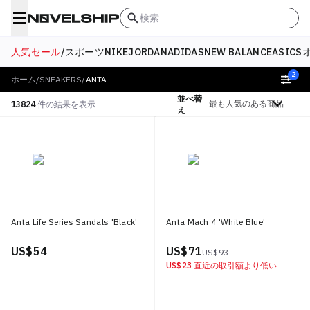
検索
人気セール
/
スポーツ
NIKE
JORDAN
ADIDAS
NEW BALANCE
ASICS
2
ホーム
/
SNEAKERS
/
ANTA
並べ替
絞り込む
13824
件の結果を表示
え
Anta Life Series Sandals 'Black'
Anta Mach 4 'White Blue'
US$ 54
US$ 71
US$ 93
US$ 23
直近の取引額より低い