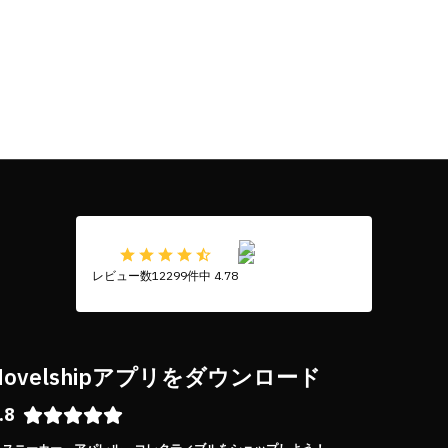
レビュー数12299件中 4.78
Novelshipアプリをダウンロード
.8