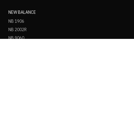
NEW BALANCE
NB 1906
NB 2002R
NB 9060
NB 530
NB 550
NB 574
ASICS
ASICS Gel Kayano 14
ASICS Gel NYC
ASICS Gel 1130
ASICS Gel Nimbus 9
ASICS Gel Cumulus 16
ASICS Novablast