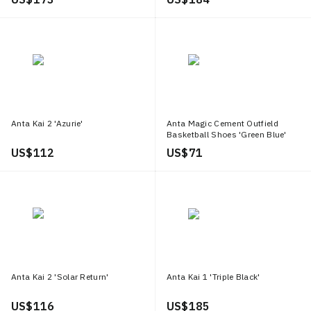
Anta Kai 2 'Azurie'
Anta Magic Cement Outfield
Basketball Shoes 'Green Blue'
US$ 112
US$ 71
Anta Kai 2 'Solar Return'
Anta Kai 1 'Triple Black'
US$ 116
US$ 185