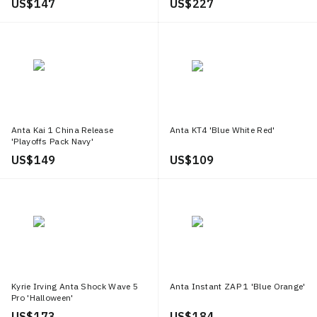
US$ 147
US$ 227
Anta Kai 1 China Release
Anta KT4 'Blue White Red'
'Playoffs Pack Navy'
8124B1102S 9/112421102S
US$ 149
US$ 109
9/1124B1102S 9/812421102S 9
Kyrie Irving Anta Shock Wave 5
Anta Instant ZAP 1 'Blue Orange'
Pro 'Halloween'
US$ 173
US$ 184