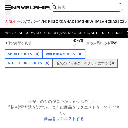
検索
人気セール
/
スポーツ
NIKE
JORDAN
ADIDAS
NEW BALANCE
ASICS
ホーム
/
CATEGORY
/
SPORT-SHOES
/
WALKING-SHOES
/
ATHLEISURE-SHOES
並べ替
絞り込む
0
件の結果を表示
え
SPORT SHOES
WALKING SHOES
ATHLEISURE SHOES
全てのフィルターをクリアにする
(
3
)
お探しのものが見つかりませんでした。
別の検索方法を試すか、または商品をリクエストをしてくださ
い。
商品をリクエストする