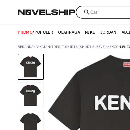
Cari
PROMO
/
POPULER
OLAHRAGA
NIKE
JORDAN
ADI
BERANDA
/
PAKAIAN
/
TOPS
/
T-SHIRTS (SHORT SLEEVE)
/
KENZO
/