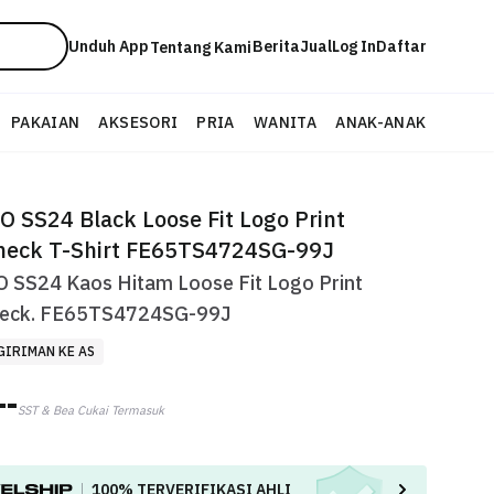
Unduh App
Berita
Jual
Log In
Daftar
Tentang Kami
PAKAIAN
AKSESORI
PRIA
WANITA
ANAK-ANAK
 SS24 Black Loose Fit Logo Print
neck T-Shirt FE65TS4724SG-99J
 SS24 Kaos Hitam Loose Fit Logo Print
eck. FE65TS4724SG-99J
GIRIMAN KE AS
--
SST & Bea Cukai Termasuk
100%
TERVERIFIKASI AHLI