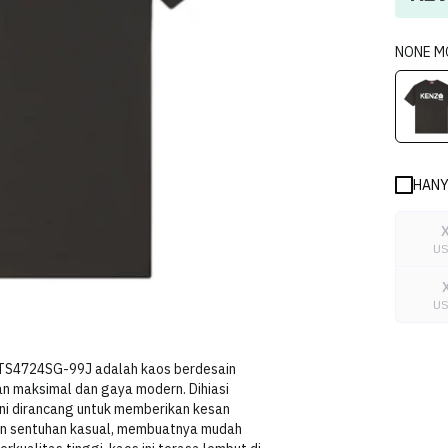
NONE
M
HANY
U
U
65TS4724SG-99J adalah kaos berdesain
 maksimal dan gaya modern. Dihiasi
ini dirancang untuk memberikan kesan
an sentuhan kasual, membuatnya mudah