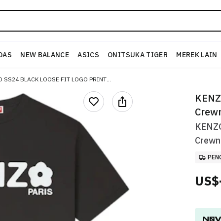
DAS
NEW BALANCE
ASICS
ONITSUKA TIGER
MEREK LAIN
KENZO SS24 BLACK LOOSE FIT LOGO PRINT CREWNECK T-SHIRT FE65TS4724SG-99J
KENZO
Crew
KENZO
Crewn
PEN
US$