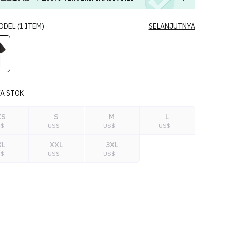
ODEL
(
1
ITEM
)
SELANJUTNYA
A STOK
XS
S
M
L
S$
--
US$
--
US$
--
US$
--
XL
XXL
3XL
S$
--
US$
--
US$
--