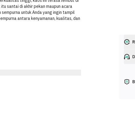
kualitas tinggi, kaos ini terasa lembut di
 itu santai di akhir pekan maupun acara
n sempurna untuk Anda yang ingin tampil
 sempurna antara kenyamanan, kualitas, dan
R
D
B