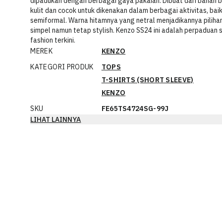
dipadukan dengan berbagai gaya pakaian. Dibuat dari bahan ber
kulit dan cocok untuk dikenakan dalam berbagai aktivitas, baik
semiformal. Warna hitamnya yang netral menjadikannya piliha
simpel namun tetap stylish. Kenzo SS24 ini adalah perpaduan
fashion terkini.
MEREK
KENZO
KATEGORI PRODUK
TOPS
T-SHIRTS (SHORT SLEEVE)
KENZO
SKU
FE65TS4724SG-99J
LIHAT LAINNYA