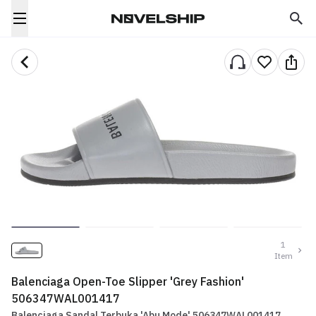
1
Item
Balenciaga Open-Toe Slipper 'Grey Fashion'
506347WAL001417
Balenciaga Sandal Terbuka 'Abu Mode' 506347WAL001417