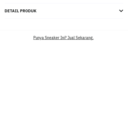
DETAIL PRODUK
Sandal Balenciaga Open-Toe 'Grey Fashion' 506347WAL001417
hadir dengan desain elegan dan warna abu-abu modern, sempurna
untuk gaya santai namun mewah.
Punya Sneaker Ini? Jual Sekarang.
MEREK
BALENCIAGA
SILHOUETTE
OPEN-TOE SLIPPER
WARNA UTAMA
GREY
KATEGORI
LIFESTYLE CASUAL SHOES
PRODUK
SLIPPERS
OPEN-TOE SANDALS,COVERED-TOE
SLIPPERS
SKU
506347WAL001417
KONDISI
BRAND NEW