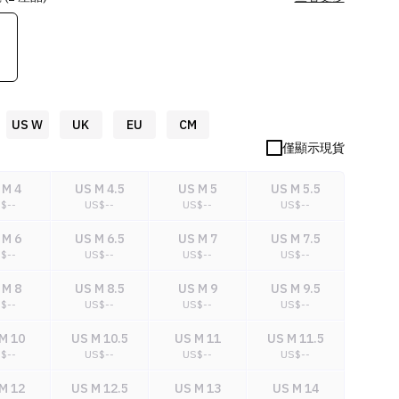
US W
UK
EU
CM
僅顯示現貨
 M 4
US M 4.5
US M 5
US M 5.5
S$
--
US$
--
US$
--
US$
--
 M 6
US M 6.5
US M 7
US M 7.5
S$
--
US$
--
US$
--
US$
--
 M 8
US M 8.5
US M 9
US M 9.5
S$
--
US$
--
US$
--
US$
--
M 10
US M 10.5
US M 11
US M 11.5
S$
--
US$
--
US$
--
US$
--
M 12
US M 12.5
US M 13
US M 14