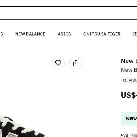
AS
NEW BALANCE
ASICS
ONITSUKA TIGER
New B
New 
可運
US$
574
型