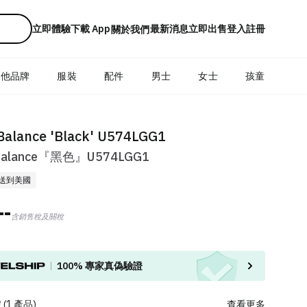
立即體驗下載 App
最新消息
立即出售
登入
註冊
關於我們
其他品牌
服裝
配件
男士
女士
孩童
alance 'Black' U574LGG1
Balance『黑色』U574LGG1
送到美國
--
含銷售稅及關稅
100%
專家真偽驗證
號
(
1
產品
)
查看更多