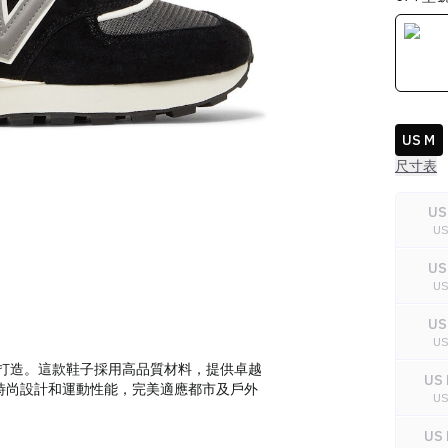
US M
尺寸表
US
U
US
U
US
U
灣潮流人士打造。這款鞋子採用高品質材料，提供卓越
US 
合了時尚設計和運動性能，完美適應都市及戶外
U
US 