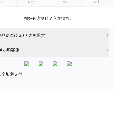
S$
--
US$
--
US$
--
US$
--
M 15
US M 16
US M 17
剛好有這雙鞋？立即轉售。
S$
--
US$
--
US$
--
商品送達後 30 天內可退貨
24 小時客服
安全加密支付