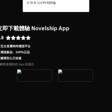
4.78 分 12299 則評論
立即下載體驗 Novelship App
.8
亞太首選時尚潮流平台
潮流新品、100%正品
購買安心又快速
解更多關於此 App 的資訊