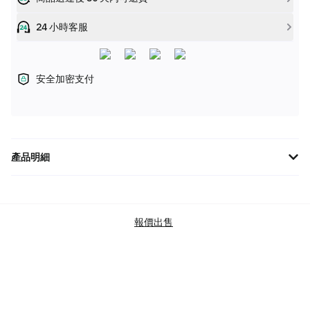
24 小時客服
安全加密支付
產品明細
LOEWE全新春夏24系列白色寬鬆版型刺繡Logo短袖T恤，採用高級
質料製成，簡約設計展現品牌細膩工藝，型號H526Y22J61-2016，
無論單穿或內搭均能輕鬆營造時尚氛圍，為衣櫥增添奢華魅力。
報價出售
品牌
LOEWE
商品類別
TOPS
T-SHIRTS (SHORT SLEEVE)
LOEWE
SKU 碼
H526Y22J61-2016