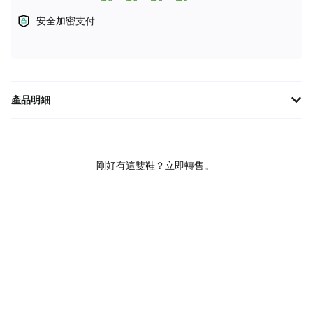
安全加密支付
產品明細
**ASICS GT-2160「黑銀藍」1203A320-004** 融合復古與現代風
格，ASICS GT-2160「黑銀藍」為您帶來無與倫比的舒適與穩定
性。搭載GEL緩震科技，提供絕佳的衝擊吸收效果，讓您步伐輕
剛好有這雙鞋？立即轉售。
盈。透氣網布鞋面搭配經典線條設計，展現獨特時尚品味。無論是
日常穿搭還是運動訓練，GT-2160都是您的完美選擇。
品牌
ASICS 亞瑟士
版型
GT 2160
主色
BLACK
商品類別
LIFESTYLE CASUAL SHOES
LIFESTYLE SHOES (RUNNING-INSPIRED)
ATHLEISURE SHOES
RETRO RUNNING SHOES