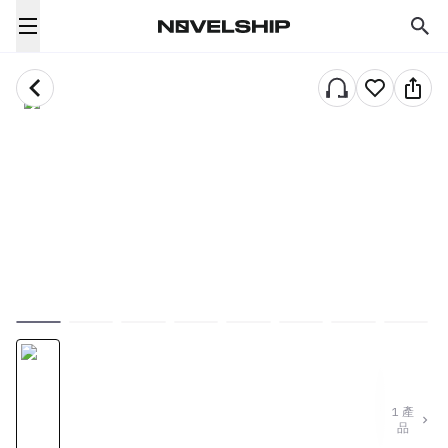
1
產
品