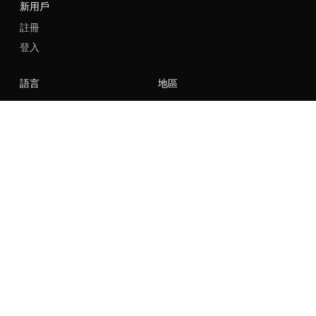
新用戶
註冊
登入
語言
地區
社交
NIKE
Nike Air Force 1
Nike Dunk Low