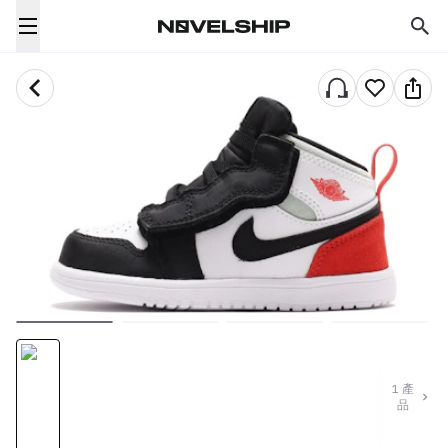
1
產
品