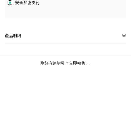
安全加密支付
產品明細
耐吉經典喬1中幫款，童鞋限定，酷炫紅黑配色，展現率性時尚感！
鞋面採用透氣網布和耐用皮革拼接，舒適透氣又耐穿。內裡柔軟親
膚，腳踝處加厚襯墊，有效保護小腳丫。橡膠大底防滑耐磨，提供
剛好有這雙鞋？立即轉售。
絕佳抓地力，讓寶貝盡情探索世界！
品牌
JORDAN
版型
JORDAN 1 MID ALT
主色
MULTI
商品類別
INFANT & TODDLER SHOES
TODDLER SHOES
ATHLEISURE SHOES
RETRO CASUAL SHOES
SKU 碼
AR6352-100
查驗標準
BRAND NEW