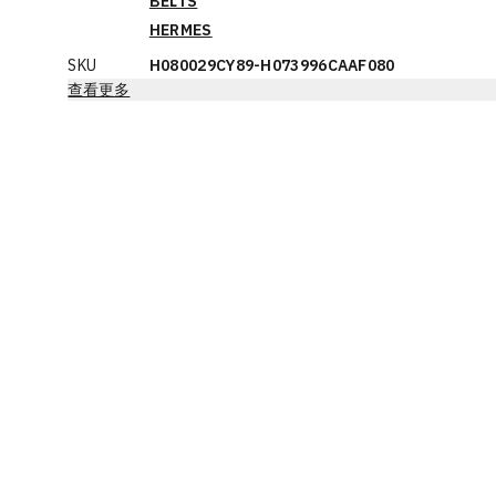
BELTS
HERMES
SKU
H080029CY89-H073996CAAF080
查看更多