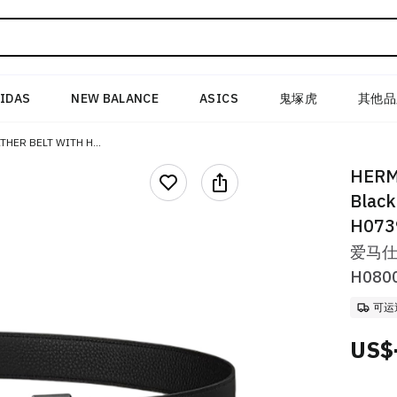
IDAS
NEW BALANCE
ASICS
鬼塚虎
其他品
HERMES REVERSIBLE LEATHER BELT WITH H BUCKLE BLACK TOGO CALFSKIN 3.2CM. H080029CY89-H073996CAAF080
HERME
Black
H073
爱马仕
H080
可运
US$