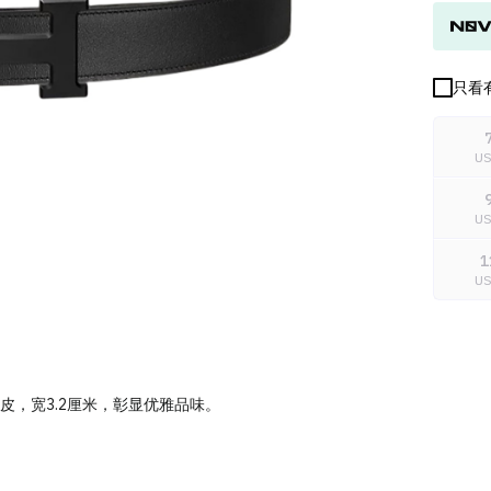
只看
U
U
1
U
皮，宽3.2厘米，彰显优雅品味。