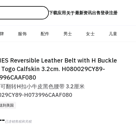
下载应用
最新资讯
出售
登录
注册
关于
牌
服饰
配件
男士
女士
儿童
S Reversible Leather Belt with H Buckle
 Togo Calfskin 3.2cm. H080029CY89-
996CAAF080
可翻转H扣小牛皮黑色腰带 3.2厘米
029CY89-H073996CAAF080
送到美国
--
已含销售税和关税