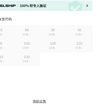
100%
经专人验证
有货尺码
75
80
85
90
S$
--
US$
--
US$
--
US$
--
95
100
105
110
S$
--
US$
--
US$
--
US$
--
15
120
S$
--
US$
--
询价出售