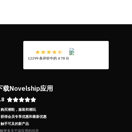
12299 条评价中的 4.78 分
下载Novelship应用
.8
购买潮鞋，服装和潮玩
获得会员专享优惠和最新优惠
触手可及的新产品
解更多关于该应用的信息