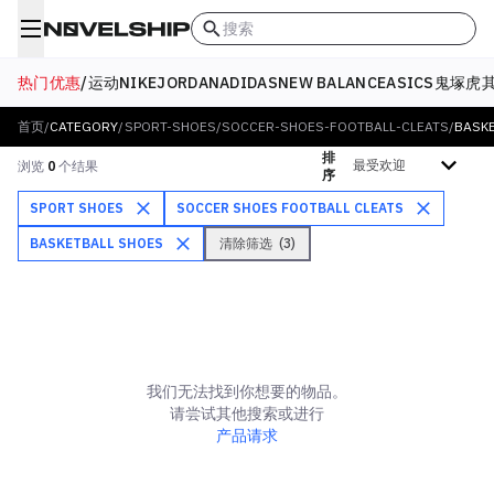
搜索
热门优惠
/
运动
NIKE
JORDAN
ADIDAS
NEW BALANCE
ASICS
鬼塚虎
首页
/
CATEGORY
/
SPORT-SHOES
/
SOCCER-SHOES-FOOTBALL-CLEATS
/
BASK
排
排序方式
浏览
0
个结果
序
SPORT SHOES
SOCCER SHOES FOOTBALL CLEATS
BASKETBALL SHOES
清除筛选
(
3
)
我们无法找到你想要的物品。
请尝试其他搜索或进行
产品请求