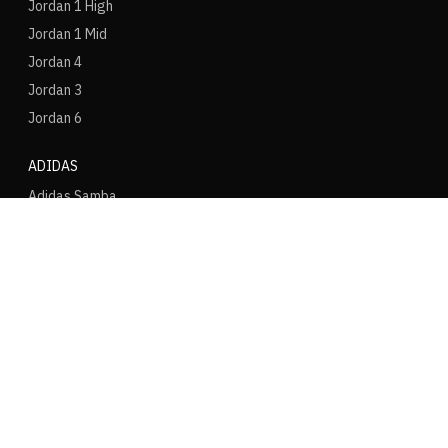
Jordan 1 High
Jordan 1 Mid
Jordan 4
Jordan 3
Jordan 6
ADIDAS
Adidas Samba
Adidas Yeezy 350
Adidas Adizero
Adidas Gazelle
Adidas Spezial
Adidas Ultraboost
NEW BALANCE
NB 1906
NB 2002R