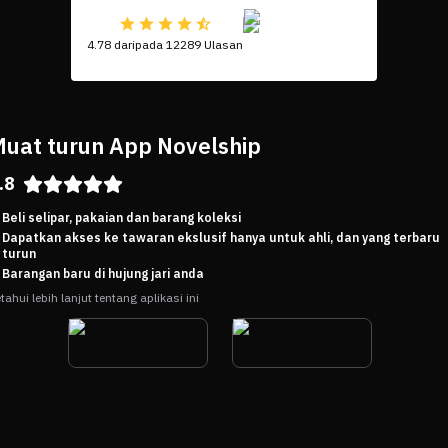
4.78 daripada 12289 Ulasan
uat turun App Novelship
.8
Beli selipar, pakaian dan barang koleksi
Dapatkan akses ke tawaran ekslusif hanya untuk ahli, dan yang terbaru
turun
Barangan baru di hujung jari anda
tahui lebih lanjut tentang aplikasi ini