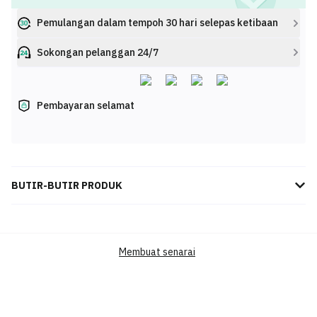
Pemulangan dalam tempoh 30 hari selepas ketibaan
Sokongan pelanggan 24/7
Pembayaran selamat
BUTIR-BUTIR PRODUK
T-shirt LOEWE SS23 wanita ini tampil anggun dengan rekaan klasik
warna putih dihiasi logo Anagram bersulam mozek piksel yang unik.
JENAMA
LOEWE
Membuat senarai
KATEGORI PRODUK
TOPS
T-SHIRTS (SHORT SLEEVE)
LOEWE
SKU
S540Y22X35-8995