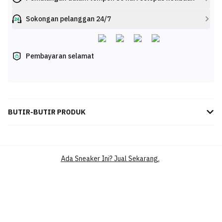
Sokongan pelanggan 24/7
Pembayaran selamat
BUTIR-BUTIR PRODUK
Converse All Star Z XX-Hi High-Top Sneakers dalam warna hitam
ini menampilkan gaya ikonik yang sesuai dengan keperluan wanita
masa kini. Diperbuat daripada bahan kanvas berkualiti tinggi, ia
Ada Sneaker Ini? Jual Sekarang.
memberikan keselesaan maksimum sepanjang pemakaian. Rekaan
tinggi hingga lutut ini menawarkan gaya unik dan berani untuk
menyempurnakan penampilan kasual atau edgy anda. Tapak getah
yang kukuh memberikan cengkaman terbaik untuk pelbagai
permukaan, memastikan anda melangkah dengan yakin. Penutup
zip sisi memudahkan pemakaian sambil mengekalkan rekaan
moden yang menarik perhatian ramai. Pilihan ideal jika anda ingin