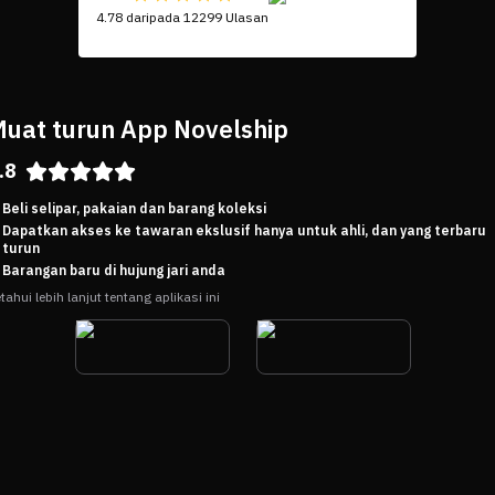
4.78 daripada 12299 Ulasan
uat turun App Novelship
.8
Beli selipar, pakaian dan barang koleksi
Dapatkan akses ke tawaran ekslusif hanya untuk ahli, dan yang terbaru
turun
Barangan baru di hujung jari anda
tahui lebih lanjut tentang aplikasi ini