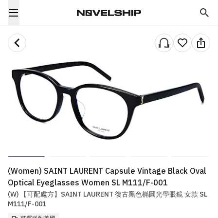
(Women) SAINT LAURENT Capsule Vintage Black Oval
Optical Eyeglasses Women SL M111/F-001
(W) 【可配處方】SAINT LAURENT 復古黑色橢圓光學眼鏡 女款 SL
M111/F-001