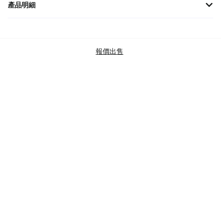
產品明細
【限量典藏款】SAINT LAURENT復古黑色橢圓光學眼鏡SL M111/F-
001，為追求品味與時尚女性打造的完美選擇，品味與實用兼具，提
供處方服務，經典設計展現專屬魅力。
報價出售
品牌
SAINT LAURENT
商品類別
ACCESSORIES
SUNGLASSES
SAINT LAURENT
SKU 碼
SL-M111/F-001
查驗標準
BRAND NEW