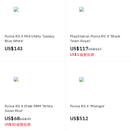
Puma RS X Mid Utility 'Galaxy
PlayStation Puma RS X 'Black
Blue White'
Team Royal'
US$ 143
US$ 117
US$ 117
US$ 1
破盤低價
Puma RS X Efekt PRM 'White
Puma RS X 'Mixtape'
Silver Mist'
US$ 68
US$ 512
US$ 97
US$ 30
破盤低價