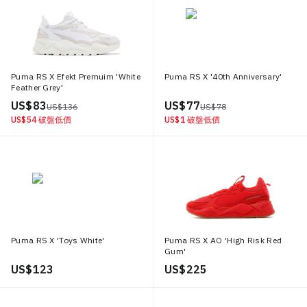
Puma RS X Efekt Premuim 'White
Puma RS X '40th Anniversary'
Feather Grey'
US$ 83
US$ 77
US$ 136
US$ 78
US$ 54
破盤低價
US$ 1
破盤低價
Puma RS X 'Toys White'
Puma RS X AO 'High Risk Red
Gum'
US$ 123
US$ 225