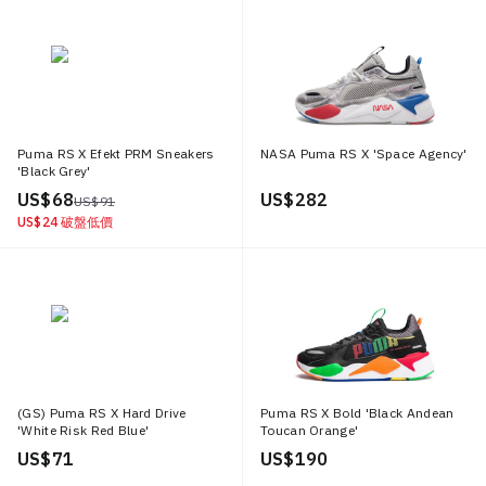
Puma RS X Efekt PRM Sneakers
NASA Puma RS X 'Space Agency'
'Black Grey'
US$ 68
US$ 282
US$ 91
US$ 24
破盤低價
(GS) Puma RS X Hard Drive
Puma RS X Bold 'Black Andean
'White Risk Red Blue'
Toucan Orange'
US$ 71
US$ 190