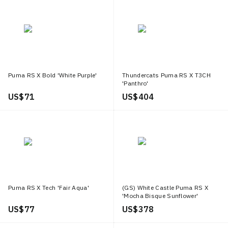
Puma RS X Bold 'White Purple'
Thundercats Puma RS X T3CH
'Panthro'
US$ 71
US$ 404
Puma RS X Tech 'Fair Aqua'
(GS) White Castle Puma RS X
'Mocha Bisque Sunflower'
US$ 77
US$ 378