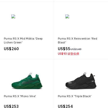
Puma RS X Mid Militia 'Deep
Puma RS X Reinvention 'Red
Lichen Green'
Blast'
US$ 260
US$ 55
US$ 148
US$ 93
破盤低價
Puma RS X 'Mono Vine'
Puma RS X 'Triple Black'
US$ 253
US$ 254