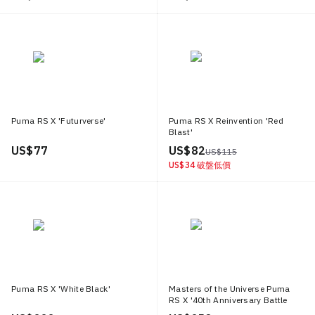
Puma RS X 'Futurverse'
Puma RS X Reinvention 'Red
Blast'
US$ 77
US$ 82
US$ 115
US$ 34
破盤低價
Puma RS X 'White Black'
Masters of the Universe Puma
RS X '40th Anniversary Battle
Cat'