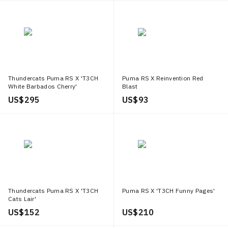
Thundercats Puma RS X 'T3CH
Puma RS X Reinvention Red
White Barbados Cherry'
Blast
US$ 295
US$ 93
Thundercats Puma RS X 'T3CH
Puma RS X 'T3CH Funny Pages'
Cats Lair'
US$ 152
US$ 210