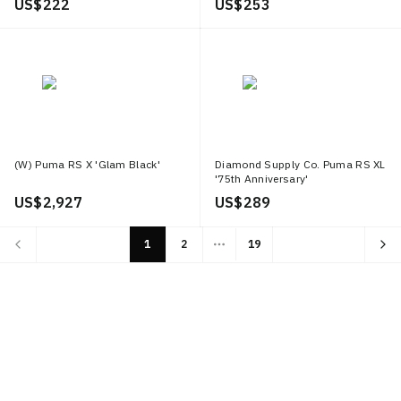
US$ 222
US$ 253
(W) Puma RS X 'Glam Black'
Diamond Supply Co. Puma RS XL
'75th Anniversary'
US$ 2,927
US$ 289
1
2
19
More pages