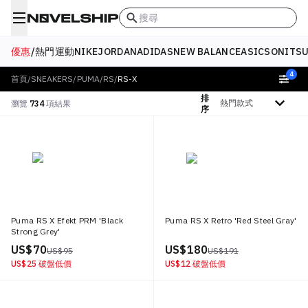
搜尋
優惠
/
熱門
運動
NIKE
JORDAN
ADIDAS
NEW BALANCE
ASICS
ONITSU
4
首頁
/
SNEAKERS
/
PUMA
/
RS
/
RS-X
排
排序依據
瀏覽
734
項結果
序
Puma RS X Efekt PRM 'Black
Puma RS X Retro 'Red Steel Gray'
Strong Grey'
US$ 70
US$ 180
US$ 95
US$ 191
US$ 25
破盤低價
US$ 12
破盤低價