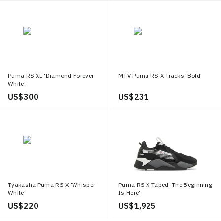
Puma RS XL 'Diamond Forever
MTV Puma RS X Tracks 'Bold'
White'
US$ 300
US$ 231
Tyakasha Puma RS X 'Whisper
Puma RS X Taped 'The Beginning
White'
Is Here'
US$ 220
US$ 1,925