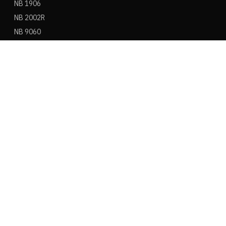
NB 1906
NB 2002R
NB 9060
NB 530
NB 550
NB 574
ASICS
ASICS Gel Kayano 14
ASICS Gel NYC
ASICS Gel 1130
ASICS Gel Nimbus 9
ASICS Gel Cumulus 16
ASICS Novablast
ONITSUKA TIGER
Mexico 66