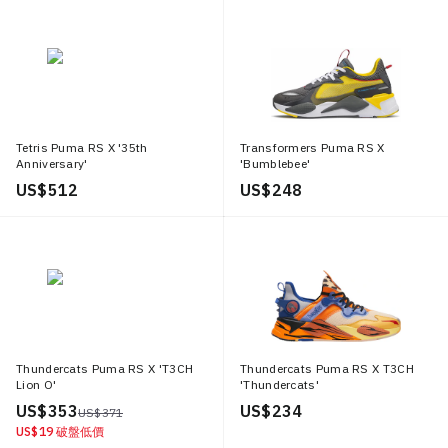
Tetris Puma RS X '35th
Transformers Puma RS X
Anniversary'
'Bumblebee'
US$ 512
US$ 248
Thundercats Puma RS X 'T3CH
Thundercats Puma RS X T3CH
Lion O'
'Thundercats'
US$ 353
US$ 234
US$ 371
US$ 19
破盤低價