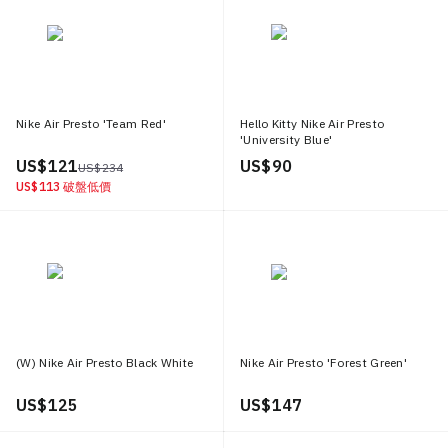
Nike Air Presto 'Team Red'
Hello Kitty Nike Air Presto
'University Blue'
US$ 121
US$ 90
US$ 234
US$ 113
破盤低價
(W) Nike Air Presto Black White
Nike Air Presto 'Forest Green'
US$ 125
US$ 147