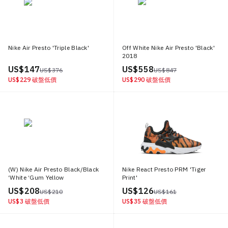
Nike Air Presto 'Triple Black'
Off White Nike Air Presto 'Black'
2018
US$ 147
US$ 558
US$ 376
US$ 847
US$ 229
破盤低價
US$ 290
破盤低價
(W) Nike Air Presto Black/Black
Nike React Presto PRM 'Tiger
‘White ‘Gum Yellow
Print'
US$ 208
US$ 126
US$ 210
US$ 161
US$ 3
破盤低價
US$ 35
破盤低價