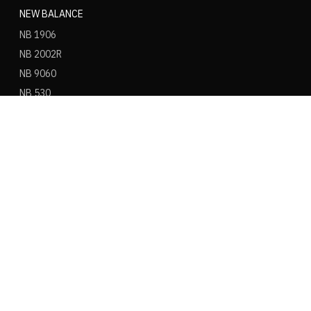
NEW BALANCE
NB 1906
NB 2002R
NB 9060
NB 530
NB 550
NB 574
ASICS
ASICS Gel Kayano 14
ASICS Gel NYC
ASICS Gel 1130
ASICS Gel Nimbus 9
ASICS Gel Cumulus 16
ASICS Novablast