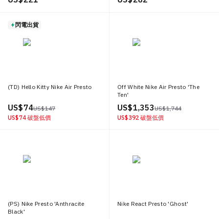
閃電出貨
(TD) Hello Kitty Nike Air Presto
Off White Nike Air Presto 'The
Ten'
US$ 74
US$ 1,353
US$ 147
US$ 1,744
US$ 74
破盤低價
US$ 392
破盤低價
(PS) Nike Presto 'Anthracite
Nike React Presto 'Ghost'
Black'