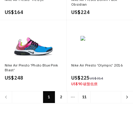
Obsidian
US$ 164
US$ 224
Nike Air Presto 'Photo Blue Pink
Nike Air Presto 'Olympic' 2016
Blast'
US$ 248
US$ 225
US$ 314
US$ 90
破盤低價
1
2
11
More pages