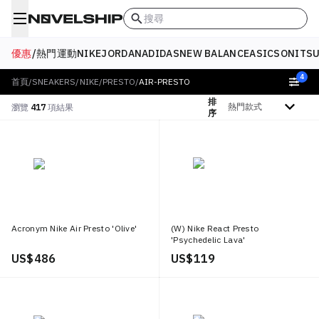
搜尋
優惠
/
熱門
運動
NIKE
JORDAN
ADIDAS
NEW BALANCE
ASICS
ONITSU
4
首頁
/
SNEAKERS
/
NIKE
/
PRESTO
/
AIR-PRESTO
排
排序依據
瀏覽
417
項結果
序
Acronym Nike Air Presto 'Olive'
(W) Nike React Presto
'Psychedelic Lava'
US$ 486
US$ 119