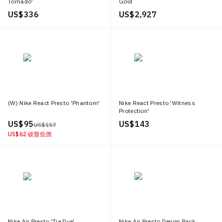
Tornado'
Gold
US$ 336
US$ 2,927
(W) Nike React Presto 'Phantom'
Nike React Presto 'Witness
Protection'
US$ 95
US$ 143
US$ 157
US$ 62
破盤低價
Nike Air Presto 'Tie Dye'
Nike Air Presto Denim Pack