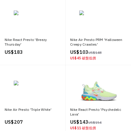
Nike React Presto 'Breezy
Nike Air Presto PRM 'Halloween
Thursday'
Creepy Crawlies'
US$ 183
US$ 103
US$ 148
US$ 45
破盤低價
Nike Air Presto 'Triple White'
Nike React Presto 'Psychedelic
Lava'
US$ 207
US$ 143
US$ 154
US$ 11
破盤低價