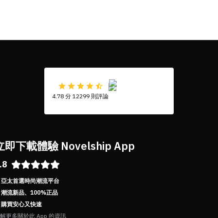
4.78 分 12299 則評論
立即下載體驗 Novelship App
.8
亞太首選時尚潮流平台
潮流新品、100%正品
購買安心又快速
解更多關於此 App 的資訊