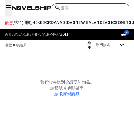
搜尋
優惠
/
熱門
運動
NIKE
JORDAN
ADIDAS
NEW BALANCE
ASICS
ONITSU
4
首頁
/
SNEAKERS
/
NIKE
/
AIR-MAX
/
BOLT
排
排序依據
瀏覽
0
項結果
序
我們無法找到你想要的物品。
請嘗試其他關鍵字
請求新增商品