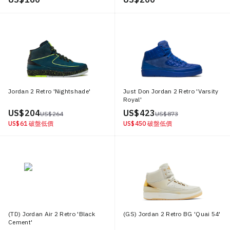
Jordan 2 Retro 'Nightshade'
Just Don Jordan 2 Retro 'Varsity
Royal'
US$ 204
US$ 423
US$ 264
US$ 873
US$ 61
破盤低價
US$ 450
破盤低價
(TD) Jordan Air 2 Retro 'Black
(GS) Jordan 2 Retro BG 'Quai 54'
Cement'