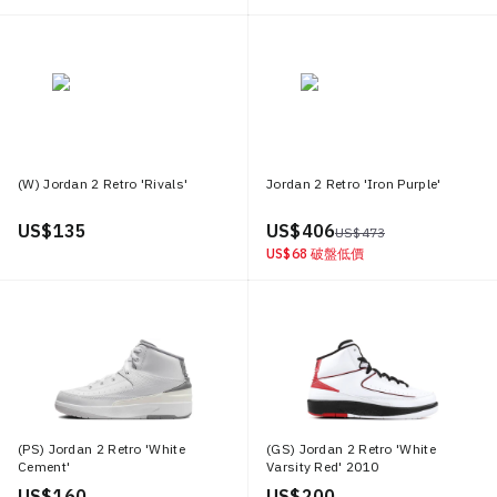
(W) Jordan 2 Retro 'Rivals'
Jordan 2 Retro 'Iron Purple'
US$ 135
US$ 406
US$ 473
US$ 68
破盤低價
(PS) Jordan 2 Retro 'White
(GS) Jordan 2 Retro 'White
Cement'
Varsity Red' 2010
US$ 160
US$ 200