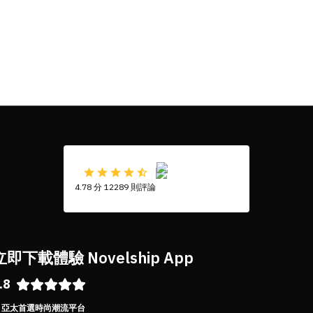
4.78 分 12289 則評論
立即下載體驗 Novelship App
.8
亞太首選時尚潮流平台