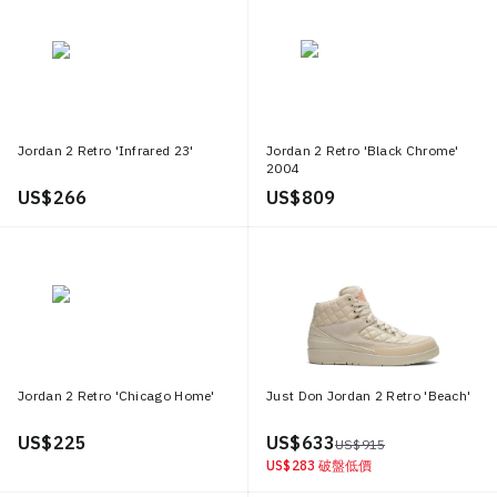
Jordan 2 Retro 'Infrared 23'
Jordan 2 Retro 'Black Chrome'
2004
US$ 266
US$ 809
Jordan 2 Retro 'Chicago Home'
Just Don Jordan 2 Retro 'Beach'
US$ 225
US$ 633
US$ 915
US$ 283
破盤低價