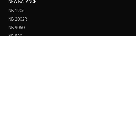
NEW BALANCE
NB 1906
NB 2002R
NB 9060
NB 530
NB 550
NB 574
ASICS
ASICS Gel Kayano 14
ASICS Gel NYC
ASICS Gel 1130
ASICS Gel Nimbus 9
ASICS Gel Cumulus 16
ASICS Novablast
ONITSUKA TIGER