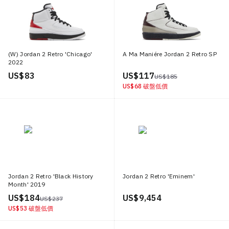
(W) Jordan 2 Retro 'Chicago'
A Ma Maniére Jordan 2 Retro SP
2022
US$ 83
US$ 117
US$ 185
US$ 68
破盤低價
Jordan 2 Retro 'Black History
Jordan 2 Retro 'Eminem'
Month' 2019
US$ 184
US$ 9,454
US$ 237
US$ 53
破盤低價