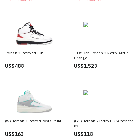
Jordan 2 Retro '2004'
Just Don Jordan 2 Retro 'Arctic
Orange'
US$ 488
US$ 1,523
(W) Jordan 2 Retro 'Crystal Mint'
(GS) Jordan 2 Retro BG 'Alternate
87'
US$ 163
US$ 118