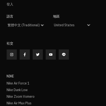
登入
語言
地區
社交
NIKE
Nike Air Force 1
Nike Dunk Low
Nike Zoom Vomero
Nike Air Max Plus