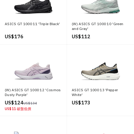
ASICS GT 1000 11 'Triple Black'
(W) ASICS GT 1000 10 'Green
and Gray'
US$ 176
US$ 112
(W) ASICS GT 1000 12 'Cosmos
ASICS GT 1000 13 'Pepper
Dusty Purple'
White'
US$ 124
US$ 173
US$ 134
US$ 11
破盤低價