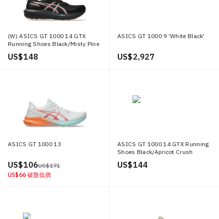
(W) ASICS GT 1000 14 GTX
ASICS GT 1000 9 'White Black'
Running Shoes Black/Misty Pine
US$ 148
US$ 2,927
ASICS GT 1000 13
ASICS GT 1000 14 GTX Running
Shoes Black/Apricot Crush
US$ 106
US$ 144
US$ 171
US$ 66
破盤低價