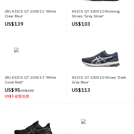
(W) ASICS GT 1000 11 'White
ASICS GT 1000 10 Running
Clear Blue'
Shoes 'Grey Silver'
US$ 139
US$ 103
(W) ASICS GT 1000 13 'White
ASICS GT 1000 10 Shoes 'Dark
Coral Reef'
Grey Blue'
US$ 95
US$ 113
US$ 100
US$ 5
破盤低價