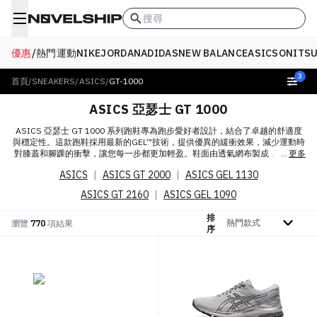
搜尋
優惠
/
熱門
運動
NIKE
JORDAN
ADIDAS
NEW BALANCE
ASICS
ONITSU
3
首頁
/
SNEAKERS
/
ASICS
/
GT-1000
ASICS 亞瑟士 GT 1000
ASICS 亞瑟士 GT 1000 系列跑鞋專為跑步愛好者設計，結合了卓越的舒適度
與穩定性。這款跑鞋採用最新的GEL™技術，提供優異的緩衝效果，減少運動時
對膝蓋和腳踝的衝擊，讓您每一步都更加輕盈。鞋面由透氣網布製成，確保雙
更多
腳在運動過程中保持乾爽，避免悶熱。中底的FlyteFoam™材料更進一步減輕鞋
ASICS
|
ASICS GT 2000
|
ASICS GEL 1130
身重量，提升整體的跑步體驗。GT 1000 不僅適合日常訓練，更能在長跑中提
供穩定支撐。
ASICS GT 2160
|
ASICS GEL 1090
排
排序依據
瀏覽
770
項結果
序