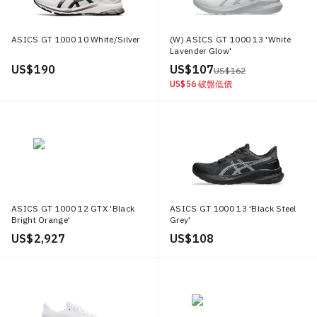
ASICS GT 1000 10 White/Silver
(W) ASICS GT 1000 13 'White
Lavender Glow'
US$ 190
US$ 107
US$ 162
US$ 56
破盤低價
ASICS GT 1000 12 GTX 'Black
ASICS GT 1000 13 'Black Steel
Bright Orange'
Grey'
US$ 2,927
US$ 108