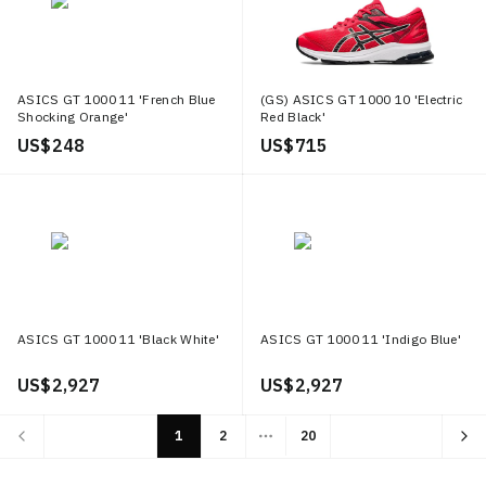
ASICS GT 1000 11 'French Blue
(GS) ASICS GT 1000 10 'Electric
Shocking Orange'
Red Black'
US$ 248
US$ 715
ASICS GT 1000 11 'Black White'
ASICS GT 1000 11 'Indigo Blue'
US$ 2,927
US$ 2,927
1
2
20
More pages