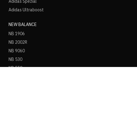
Adidas Spezial
Adidas Ultraboost
NEW BALANCE
NB 1906
NB 2002R
NB 9060
NB 530
NB 550
NB 574
ASICS
ASICS Gel Kayano 14
ASICS Gel NYC
ASICS Gel 1130
ASICS Gel Nimbus 9
ASICS Gel Cumulus 16