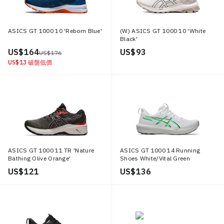
ASICS GT 1000 10 'Reborn Blue'
(W) ASICS GT 1000 10 'White
Black'
US$ 164
US$ 93
US$ 176
US$ 13
破盤低價
ASICS GT 1000 11 TR 'Nature
ASICS GT 1000 14 Running
Bathing Olive Orange'
Shoes White/Vital Green
US$ 121
US$ 136