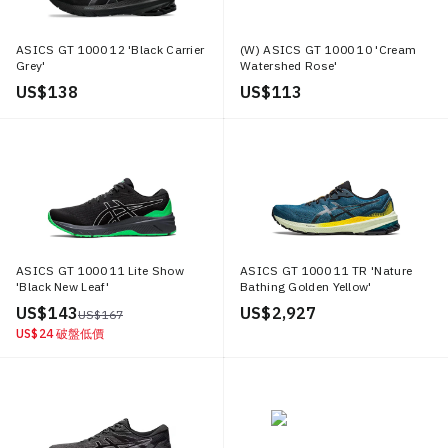
ASICS GT 1000 12 'Black Carrier
(W) ASICS GT 1000 10 'Cream
Grey'
Watershed Rose'
US$ 138
US$ 113
ASICS GT 1000 11 Lite Show
ASICS GT 1000 11 TR 'Nature
'Black New Leaf'
Bathing Golden Yellow'
US$ 143
US$ 2,927
US$ 167
US$ 24
破盤低價