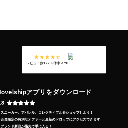
レビュー数12289件中 4.78
Novelshipアプリをダウンロード
.8
スニーカー、アパレル、コレクティブルをショップしよう！
会員限定の特別なオファーと最新のドロップにアクセスできます
ブランド新品が指先で手に入る！