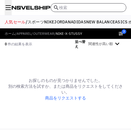
検索
人気セール
/
スポーツ
NIKE
JORDAN
ADIDAS
NEW BALANCE
ASICS
3
ホーム
/
APPAREL
/
OUTERWEAR
/
NIKE-X-STUSSY
並べ替
絞り込む
0
件の結果を表示
え
お探しのものが見つかりませんでした。
別の検索方法を試すか、または商品をリクエストをしてくださ
い。
商品をリクエストする